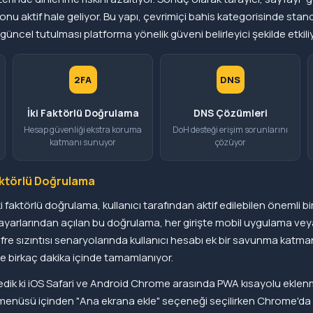
onu aktif hale geliyor. Bu yapı, çevrimiçi bahis kategorisinde standa
üncel tutulması platforma yönelik güveni belirleyici şekilde etkili
2FA
DNS
İki Faktörlü Doğrulama
DNS Çözümleri
Hesap güvenliği ekstra koruma
DoH desteği erişim sorunlarını
katmanı sunuyor
çözüyor
aktörlü Doğrulama
 faktörlü doğrulama, kullanıcı tarafından aktif edilebilen önemli bi
ayarlarından açılan bu doğrulama, her girişte mobil uygulama vey
ifre sızıntısı senaryolarında kullanıcı hesabı ek bir savunma katm
kle birkaç dakika içinde tamamlanıyor.
dik ki iOS Safari ve Android Chrome arasında PWA kısayolu eklenm
ş menüsü içinden "Ana ekrana ekle" seçeneği seçilirken Chrome'