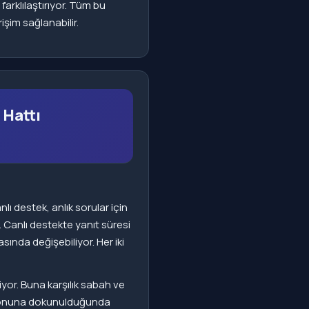
farklılaştırıyor. Tüm bu
şim sağlanabilir.
 Hattı
lı destek, anlık sorular için
r. Canlı destekte yanıt süresi
asında değişebiliyor. Her iki
iyor. Buna karşılık sabah ve
 ikonuna dokunulduğunda