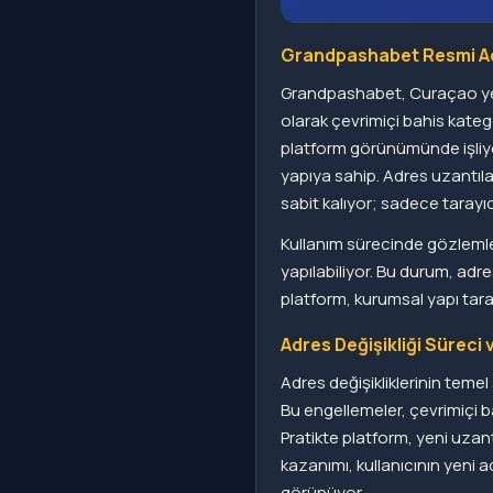
Grandpashabet Resmi Ad
Grandpashabet, Curaçao yetk
olarak çevrimiçi bahis katego
platform görünümünde işliyor.
yapıya sahip. Adres uzantıl
sabit kalıyor; sadece tarayı
Kullanım sürecinde gözlemled
yapılabiliyor. Bu durum, adre
platform, kurumsal yapı tara
Adres Değişikliği Süreci 
Adres değişikliklerinin temel
Bu engellemeler, çevrimiçi 
Pratikte platform, yeni uzan
kazanımı, kullanıcının yeni
görünüyor.