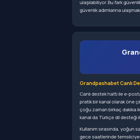
ulaşılabiliyor. Bu fark güven
güvenlik adımlarına ulaşmak 
Grand
Grandpashabet Canlı Des
Canlı destek hattı ile e-posta
pratik bir kanal olarak öne ç
çoğu zaman birkaç dakika ile s
kanal da Türkçe dil desteği il
Kullanım sırasında, yoğun sa
gece saatlerinde temsilciye