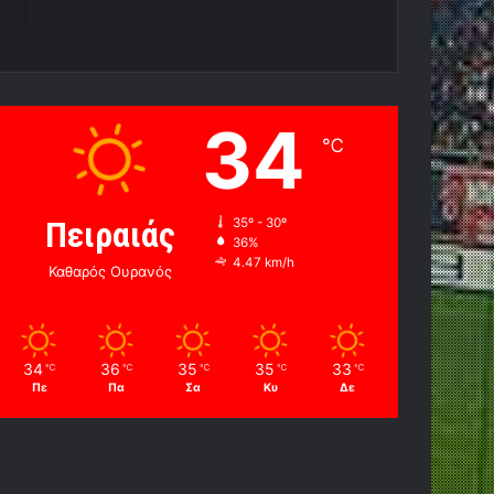
34
℃
Πειραιάς
35º - 30º
36%
4.47 km/h
Καθαρός Ουρανός
34
36
35
35
33
℃
℃
℃
℃
℃
Πε
Πα
Σα
Κυ
Δε