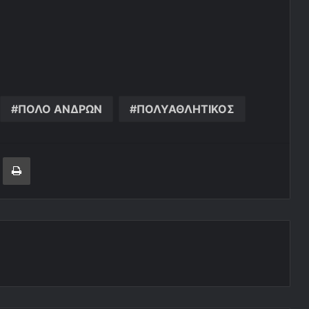
ΠΟΛΟ ΑΝΔΡΩΝ
ΠΟΛΥΑΘΛΗΤΙΚΟΣ
ger
ινοποίηση μέσω ηλεκτρονικού ταχυδρομείου
Εκτύπωση