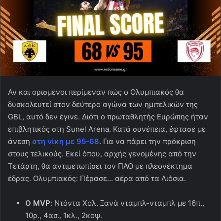
Αν και ορισμένοι περίμεναν πώς ο Ολυμπιακός θα
δυσκολευτεί στον δεύτερο αγώνα των ημιτελικών της
GBL, αυτό δεν έγινε. Διότι ο πρωταθλητής Ευρώπης ήταν
επιβλητικός στη Sunel Arena. Κατά συνέπεια, έφτασε με
άνεση
στη νίκη με 95-68
. Για να πάρει την πρόκριση
στους τελικούς. Εκεί όπου, αρχής γενομένης από την
Τετάρτη, θα αντιμετωπίσει τον ΠΑΟ με πλεονέκτημα
έδρας. Ολυμπιακός: Πέρασε… αέρα από τα Λιόσια.
Ο MVP
: Ντόντα Χολ. Ξανά νταμπλ-νταμπλ με 16π.,
10ρ., 4ασ., 1κλ., 2κοψ.