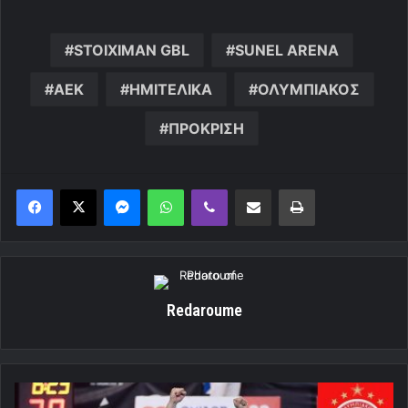
STOIXIMAN GBL
SUNEL ARENA
ΑΕΚ
ΗΜΙΤΕΛΙΚΑ
ΟΛΥΜΠΙΑΚΟΣ
ΠΡΟΚΡΙΣΗ
Messenger
WhatsApp
Viber
Κοινοποίηση μέσω ηλεκτρονικού ταχυδρομείου
Εκτύπωση
Redaroume
Ολυμπιακός: