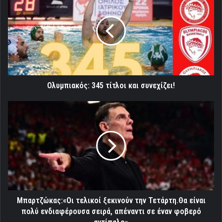
345
τίτλοι
και
συνεχίζει!
Ολυμπιακός: 345 τίτλοι και συνεχίζει!
Μπαρτζώκας:«Οι
τελικοί
ξεκινούν
την
Τετάρτη.Θα
είναι
πολύ
ενδιαφέρουσα
σειρά,
απέναντι
Μπαρτζώκας:«Οι τελικοί ξεκινούν την Τετάρτη.Θα είναι
σε
πολύ ενδιαφέρουσα σειρά, απέναντι σε έναν φοβερό
έναν