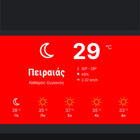
29
℃
Πειραιάς
30º - 28º
46%
3.32 km/h
Καθαρός Ουρανός
29
35
37
35
33
℃
℃
℃
℃
℃
Πε
Πα
Σα
Κυ
Δε