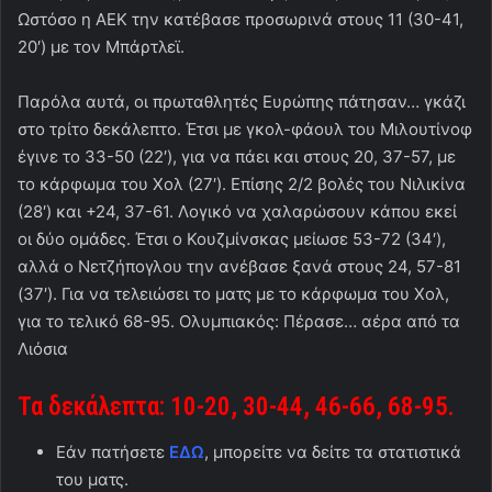
Ωστόσο η ΑΕΚ την κατέβασε προσωρινά στους 11 (30-41,
20′) με τον Μπάρτλεϊ.
Παρόλα αυτά, οι πρωταθλητές Ευρώπης πάτησαν… γκάζι
στο τρίτο δεκάλεπτο. Έτσι με γκολ-φάουλ του Μιλουτίνοφ
έγινε το 33-50 (22′), για να πάει και στους 20, 37-57, με
το κάρφωμα του Χολ (27′). Επίσης 2/2 βολές του Νιλικίνα
(28′) και +24, 37-61. Λογικό να χαλαρώσουν κάπου εκεί
οι δύο ομάδες. Έτσι ο Κουζμίνσκας μείωσε 53-72 (34′),
αλλά ο Νετζήπογλου την ανέβασε ξανά στους 24, 57-81
(37′). Για να τελειώσει το ματς με το κάρφωμα του Χολ,
για το τελικό 68-95. Ολυμπιακός: Πέρασε… αέρα από τα
Λιόσια
Τα δεκάλεπτα: 10-20, 30-44, 46-66, 68-95.
Εάν πατήσετε
ΕΔΩ
, μπορείτε να δείτε τα στατιστικά
του ματς.