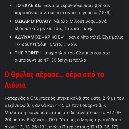
ΤΟ «ΚΛΕΙΔΙ»
: Ξανά οι «ερυθρόλευκοι» βρήκαν
παραπάνω πόντους στο ανοικτό γήπεδο (15-6).
ΟΣΚΑΡ Β’ ΡΟΛΟΥ
: Νίκολα Μιλουτίνοφ. Ξανά
εξαιρετικός με 7π. 13ρ., 1ασ. και 1κοψ.
ΑΔΥΝΑΜΟΣ «ΚΡΙΚΟΣ»
: Φρανκ Μπάρτλεϊ. Είχε μόλις
1/7 σουτ (1/5διπ., 0/2τρ.), 1λαθ.
THE POINT
: Η υπεροπλία του Ολυμπιακού στα
ριμπάουντ με 47-30 δείχνει πολλά.
Ο Θρύλος πέρασε… αέρα από τα
Λιόσια
Καταρχάς ο Ολυμπιακός μπήκε καλά στο ματς, 2-9 με τον
Βεζένκοφ (6′), αλλά και 4-15 με τον Γουόρντ (8′).
Μάλιστα η διαφορά έφτασε στο δεκάλεπτο ως το +12 (8-
20) με τον Βεζένκοφ (10′). Ύστερα, ο Μόρις την ανέβασε
στους 13, 13-26 (13′), ενώ ο Πίτερς στους 17 (19-36, 17′).