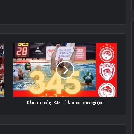
Ολυμπιακός:
345
τίτλοι
και
συνεχίζει!
Ολυμπιακός: 345 τίτλοι και συνεχίζει!