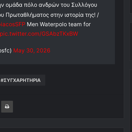
ν ομάδα πόλο ανδρών του Συλλόγου
υ Πρωταθλήματος στην ιστορία της! /
iacosSFP
Men Waterpolo team for
pic.twitter.com/GSAbzTKxBW
osfc)
May 30, 2026
ΣΥΓΧΑΡΗΤΗΡΙΑ
ger
ινοποίηση μέσω ηλεκτρονικού ταχυδρομείου
Εκτύπωση