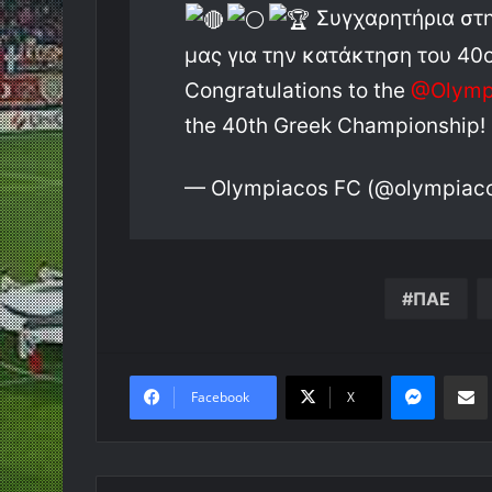
Συγχαρητήρια στη
μας για την κατάκτηση του 40ο
Congratulations to the
@Olymp
the 40th Greek Championship!
— Olympiacos FC (@olympiac
ΠΑΕ
Messen
Κο
Facebook
X