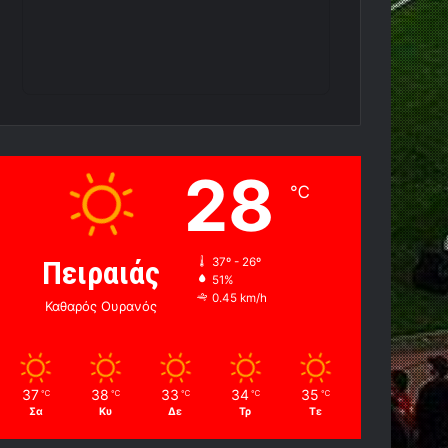
28
℃
Πειραιάς
37º - 26º
51%
0.45 km/h
Καθαρός Ουρανός
37
38
33
34
35
℃
℃
℃
℃
℃
Σα
Κυ
Δε
Τρ
Τε