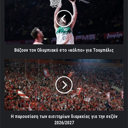
τον
Ολυμπιακό
στο
«κόλπο»
για
Τουμπέλις
Βάζουν τον Ολυμπιακό στο «κόλπο» για Τουμπέλις
Η
παρουσίαση
των
εισιτηρίων
διαρκείας
για
την
σεζόν
2026/2027
Η παρουσίαση των εισιτηρίων διαρκείας για την σεζόν
2026/2027