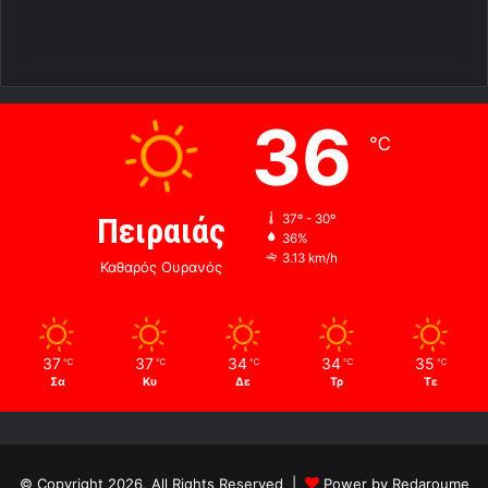
36
℃
Πειραιάς
37º - 30º
36%
3.13 km/h
Καθαρός Ουρανός
37
37
34
34
35
℃
℃
℃
℃
℃
Σα
Κυ
Δε
Τρ
Τε
© Copyright 2026, All Rights Reserved |
Power by Redaroume