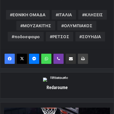
ΕΘΝΙΚΗ ΟΜΑΔΑ
ΙΤΑΛΙΑ
ΚΛΗΣΕΙΣ
ΜΟΥΖΑΚΙΤΗΣ
ΟΛΥΜΠΙΑΚΟΣ
ποδοσφαιρο
ΡΕΤΣΟΣ
ΣΟΥΗΔΙΑ
Messenger
WhatsApp
Viber
Κοινοποίηση μέσω ηλεκτρονικού ταχυδρομείου
Εκτύπωση
Redaroume
Βάζουν