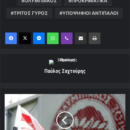
ΟΛΥΜΠΙΑΚΟΣ
ΠΡΟΚΡΙΜΑΤΙΚΑ
ΤΡΙΤΟΣ ΓΥΡΟΣ
ΥΠΟΨΗΦΙΟΙ ΑΝΤΙΠΑΛΟΙ
Messenger
WhatsApp
Viber
Κοινοποίηση μέσω ηλεκτρονικού ταχυδρομείου
Εκτύπωση
Παύλος Σαχτούρης
Το
μυαλό
τώρα
είναι
μόνο
στην