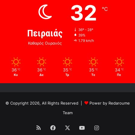
32
℃
Πειραιάς
36º - 28º
39%
1.79 km/h
Καθαρός Ουρανός
36
36
35
35
34
℃
℃
℃
℃
℃
Κυ
Δε
Τρ
Τε
Πε
© Copyright 2026, All Rights Reserved |
Power by Redaroume
Team
RSS
Facebook
X
YouTube
Instagram