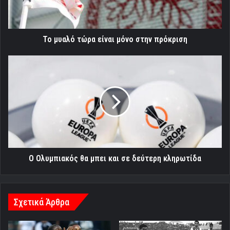
πρόκριση
Το μυαλό τώρα είναι μόνο στην πρόκριση
Ο
Ολυμπιακός
θα
μπει
και
σε
δεύτερη
κληρωτίδα
Ο Ολυμπιακός θα μπει και σε δεύτερη κληρωτίδα
Σχετικά Άρθρα