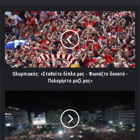
Ολυμπιακός:
«Σταθείτε
δίπλα
μας
-
Φωνάξτε
δυνατά
-
Πολεμήστε
μαζί
Ολυμπιακός: «Σταθείτε δίπλα μας - Φωνάξτε δυνατά -
μας»
Πολεμήστε μαζί μας»
Στο
Δημοτικό
Θέατρο
Πειραιά
τα
επινίκια
αν
κατακτήσει