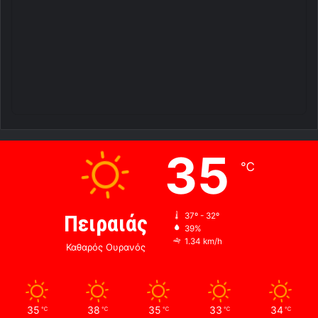
35
℃
Πειραιάς
37º - 32º
39%
1.34 km/h
Καθαρός Ουρανός
35
38
35
33
34
℃
℃
℃
℃
℃