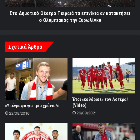
ο
Ολυμπιακός
Στο Δημοτικό Θέατρο Πειραιά τα επινίκια αν κατακτήσει
την
ο Ολυμπιακός την Ευρωλίγκα
Ευρωλίγκα
Σχετικά Άρθρα
Έτσι «καθάρισε» τον Αστέρα!
(Video)
«Υπέγραψα για τρία χρόνια!»
26/09/2021
22/08/2016