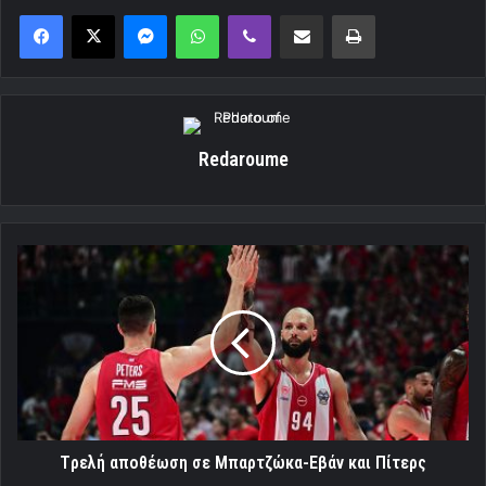
Messenger
WhatsApp
Viber
Κοινοποίηση μέσω ηλεκτρονικού ταχυδρομείου
Εκτύπωση
Redaroume
Tρελή
αποθέωση
σε
Μπαρτζώκα-
Εβάν
και
Πίτερς
Tρελή αποθέωση σε Μπαρτζώκα-Εβάν και Πίτερς