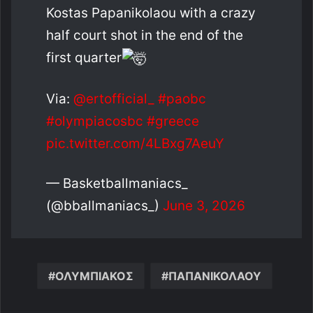
Kostas Papanikolaou with a crazy
half court shot in the end of the
first quarter
Via:
@ertofficial_
#paobc
#olympiacosbc
#greece
pic.twitter.com/4LBxg7AeuY
— Basketballmaniacs_
(@bballmaniacs_)
June 3, 2026
ΟΛΥΜΠΙΑΚΟΣ
ΠΑΠΑΝΙΚΟΛΑΟΥ