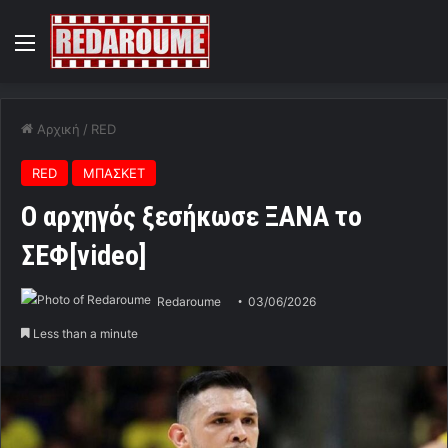
Menu
Αρχική
/
RED
RED
ΜΠΑΣΚΕΤ
O αρχηγός ξεσήκωσε ΞΑΝΑ το
ΣΕΦ[video]
Redaroume
03/06/2026
Less than a minute