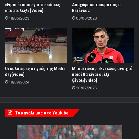
«Είμαι έτοιμος για τις ειδικές
Αποχώρησε τραυματίας ο
αποστoλές!» [Video]
Βεζένκοφ
18/05/2023
08/06/2023
Οι καλύτερες στιγμές της Media
Mπαρτζώκας: «Εντελώς ανοιχτό
day[video]
ποιοί θα είναι οι έξι
ξένοι»[video]
18/09/2024
20/02/2026
Tο κανάλι μας στο Youtube