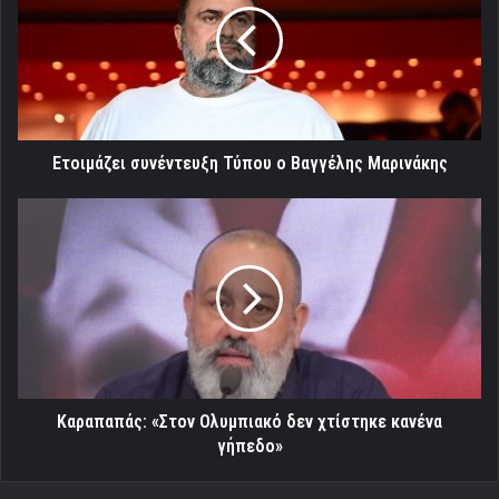
ο
Βαγγέλης
Μαρινάκης
Ετοιμάζει συνέντευξη Τύπου ο Βαγγέλης Μαρινάκης
Kαραπαπάς:
«Στον
Ολυμπιακό
δεν
χτίστηκε
κανένα
γήπεδο»
Kαραπαπάς: «Στον Ολυμπιακό δεν χτίστηκε κανένα
γήπεδο»