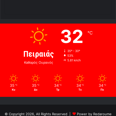
32
℃
Πειραιάς
35º - 30º
53%
5.81 km/h
Καθαρός Ουρανός
35
35
34
34
34
℃
℃
℃
℃
℃
Κυ
Δε
Τρ
Τε
Πε
© Copyright 2026, All Rights Reserved |
Power by Redaroume