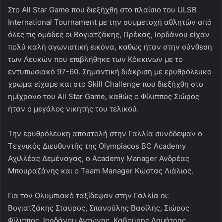
Στο All Star Game που διεξήχθη στο πλαίσιο του ULSB
International Tournament με την συμμετοχή αθλητών από
όλες τις ομάδες οι Βογιατζάκης, Πρέκας, Ιορδάνου είχαν
πολύ καλή αγωνιστική εικόνα, καθώς ήταν στην σύνθεση
των Λευκών που επιβλήθηκε των Κόκκινων με το
εντυπωσιακό 97-60. Σημαντική διάκριση με ερυθρόλευκο
χρώμα είχαμε και στο Skill Challenge που διεξήχθη στο
ημίχρονο του All Star Game, καθώς ο Φίλιππος Σιώρος
ήταν ο μεγάλος νικητής του τελικού.
Την ερυθρόλευκη αποστολή στην Γαλλία συνόδεψαν ο
Τεχνικός Διευθυντής της Olympiacos BC Academy
Αχιλλέας Δεμέναγας, ο Academy Manager Ανδρέας
Μπουραζάνης και ο Team Manager Κώστας Λιάλιος.
Για τον Ολυμπιακό ταξίδεψαν στην Γαλλία οι:
Βογιατζάκης Σταύρος, Σπανούλης Βασίλης, Σιώρος
Φίλιππος, Ιορδάνου Αντώνης, Καβούρης Δημήτρης,