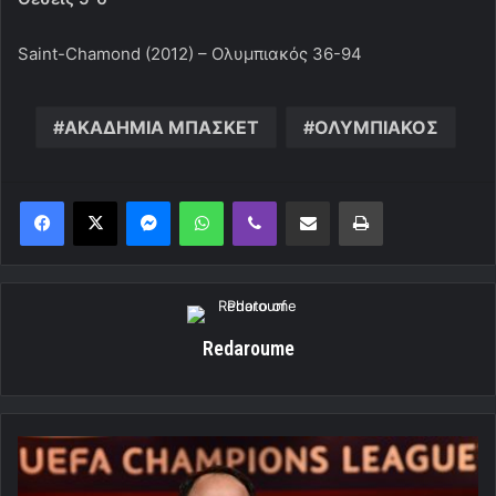
Saint-Chamond (2012) – Ολυμπιακός 36-94
ΑΚΑΔΗΜΙΑ ΜΠΑΣΚΕΤ
ΟΛΥΜΠΙΑΚΟΣ
Messenger
WhatsApp
Viber
Κοινοποίηση μέσω ηλεκτρονικού ταχυδρομείου
Εκτύπωση
Redaroume
Ετοιμάζει
συνέντευξη
Τύπου