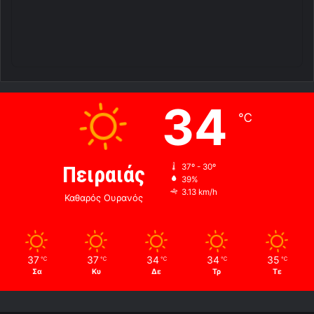
34
℃
Πειραιάς
37º - 30º
39%
3.13 km/h
Καθαρός Ουρανός
37
37
34
34
35
℃
℃
℃
℃
℃
Σα
Κυ
Δε
Τρ
Τε