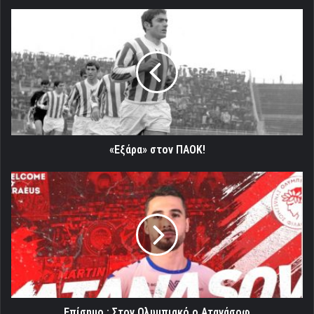
«Εξάρα»
στον
ΠΑΟΚ!
«Εξάρα» στον ΠΑΟΚ!
Επίσημο
:
Στον
Ολυμπιακό
ο
Ατανάσοφ
Επίσημο : Στον Ολυμπιακό ο Ατανάσοφ