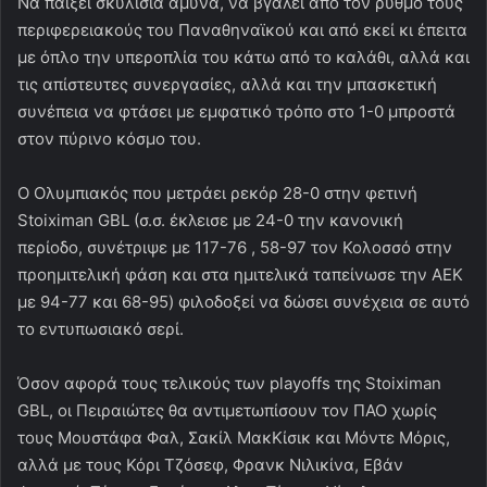
Να παίξει σκυλίσια άμυνα, να βγάλει από τον ρυθμό τους
περιφερειακούς του Παναθηναϊκού και από εκεί κι έπειτα
με όπλο την υπεροπλία του κάτω από το καλάθι, αλλά και
τις απίστευτες συνεργασίες, αλλά και την μπασκετική
συνέπεια να φτάσει με εμφατικό τρόπο στο 1-0 μπροστά
στον πύρινο κόσμο του.
Ο Ολυμπιακός που μετράει ρεκόρ 28-0 στην φετινή
Stoiximan GBL (σ.σ. έκλεισε με 24-0 την κανονική
περίοδο, συνέτριψε με 117-76 , 58-97 τον Κολοσσό στην
προημιτελική φάση και στα ημιτελικά ταπείνωσε την ΑΕΚ
με 94-77 και 68-95) φιλοδοξεί να δώσει συνέχεια σε αυτό
το εντυπωσιακό σερί.
Όσον αφορά τους τελικούς των playoffs της Stoiximan
GBL, οι Πειραιώτες θα αντιμετωπίσουν τον ΠΑΟ χωρίς
τους Μουστάφα Φαλ, Σακίλ ΜακΚίσικ και Μόντε Μόρις,
αλλά με τους Κόρι Τζόσεφ, Φρανκ Νιλικίνα, Εβάν