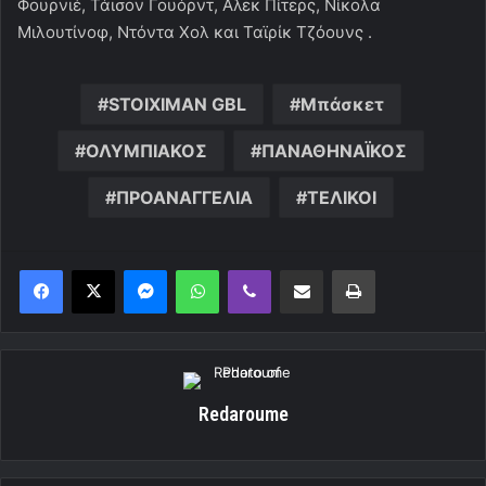
Φουρνιέ, Τάισον Γουόρντ, Αλεκ Πίτερς, Νίκολα
Μιλουτίνοφ, Ντόντα Χολ και Ταϊρίκ Τζόουνς .
STOIXIMAN GBL
Μπάσκετ
ΟΛΥΜΠΙΑΚΟΣ
ΠΑΝΑΘΗΝΑΪΚΟΣ
ΠΡΟΑΝΑΓΓΕΛΙΑ
ΤΕΛΙΚΟΙ
Messenger
WhatsApp
Viber
Κοινοποίηση μέσω ηλεκτρονικού ταχυδρομείου
Εκτύπωση
Redaroume