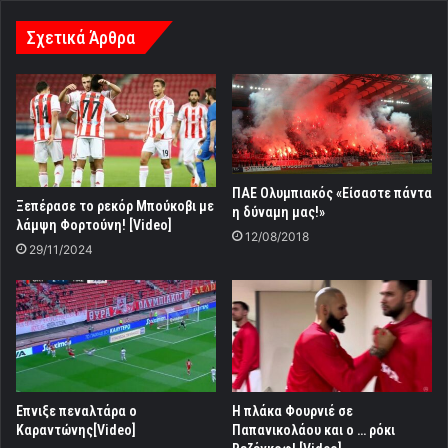
Σχετικά Άρθρα
ΠΑΕ Ολυμπιακός «Είσαστε πάντα
Ξεπέρασε το ρεκόρ Μπούκοβι με
η δύναμη μας!»
λάμψη Φορτούνη! [Video]
12/08/2018
29/11/2024
Eπνιξε πεναλτάρα ο
Η πλάκα Φουρνιέ σε
Καραντώνης[Video]
Παπανικολάου και ο … ρόκι