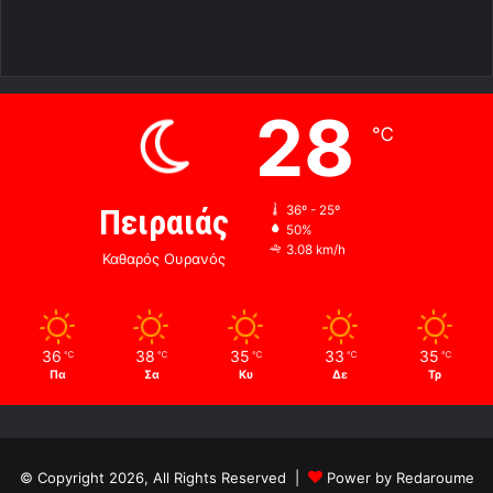
28
℃
Πειραιάς
36º - 25º
50%
3.08 km/h
Καθαρός Ουρανός
36
38
35
33
35
℃
℃
℃
℃
℃
Πα
Σα
Κυ
Δε
Τρ
© Copyright 2026, All Rights Reserved |
Power by Redaroume