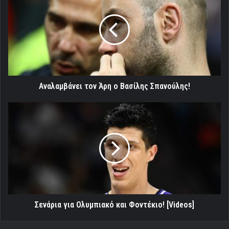
Άρη
ο
Βασίλης
Σπανούλης!
Αναλαμβάνει τον Άρη ο Βασίλης Σπανούλης!
Σενάρια
για
Ολυμπιακό
και
Φοντέκιο!
[Videos]
Σενάρια για Ολυμπιακό και Φοντέκιο! [Videos]