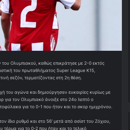
 του Ολυμπιακού, καθώς επικράτησε με 2-0 εκτός
ιστική του πρωταθλήματος Super League K15,
ετινή σεζόν, τερματίζοντας στη 2η θέση.
χή του αγώνα και δημιούργησαν ευκαιρίες κυρίως με
 για τον Ολυμπιακό άνοιξε στο 24ο λεπτό ο
τοφύλακα για το 0-1 που ήταν και το σκορ ημιχρόνου.
ον ίδιο ρυθμό και στο 56′ μετά από ασίστ του Ζόχιου,
 τέρμα για το 0-2 που ήταν και το τελικό