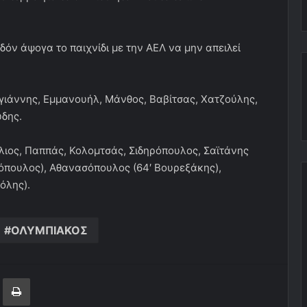
δόν άψογα το παιχνίδι με την ΑΕΛ να μην απειλεί
ογιάννης, Εμμανουήλ, Μάνθος, Βαβίτσας, Χατζούλης,
ύδης.
όλιος, Παππάς, Κολομτσάς, Σιδηρόπουλος, Σαϊτάνης
υρόπουλος), Αθανασόπουλος (64′ Βουρεξάκης),
όλης).
ΟΛΥΜΠΙΑΚΟΣ
ger
ινοποίηση μέσω ηλεκτρονικού ταχυδρομείου
Εκτύπωση