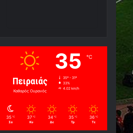
35
℃
Πειραιάς
35º - 31º
33%
4.02 km/h
Καθαρός Ουρανός
35
37
34
35
36
℃
℃
℃
℃
℃
Σα
Κυ
Δε
Τρ
Τε