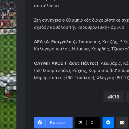
αποτέλεσμα.
Στη συνέχεια ο Ολυμπιακός διαχειρίστηκε σχε
σχεδόν καθόλου την «ερυθρόλευκη» άμυνα.
ΑΕΛ (Α. Ευαγγέλου)
: Τσιαούσης, Χατζής, Ριζ
Καλογερόπουλος, Ντίμπρα, Κουρδής, Τζιαστο
ΟΛΥΜΠΙΑΚΟΣ (Τάσος Πάντος)
: Λεωβάρις, Κ
(53′ Μουραντιάν), Ζόχιος, Κυριακού (60′ Σπ
Μερεμετσάκης (60′ Τοκάκης), Φλέγγας (60′ Τζ
Κ15
Messen
Κο
Facebook
X