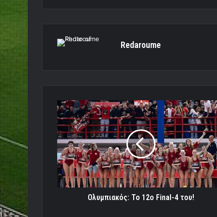
Redaroume
Ολυμπιακός:
Το
12ο
Final-
4
του!
Ολυμπιακός: Το 12ο Final-4 του!