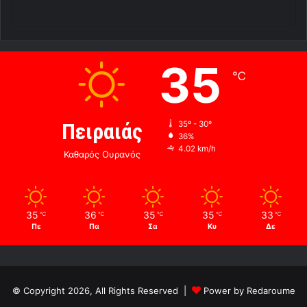
35
℃
Πειραιάς
35º - 30º
36%
4.02 km/h
Καθαρός Ουρανός
35
36
35
35
33
℃
℃
℃
℃
℃
Πε
Πα
Σα
Κυ
Δε
© Copyright 2026, All Rights Reserved |
Power by Redaroume