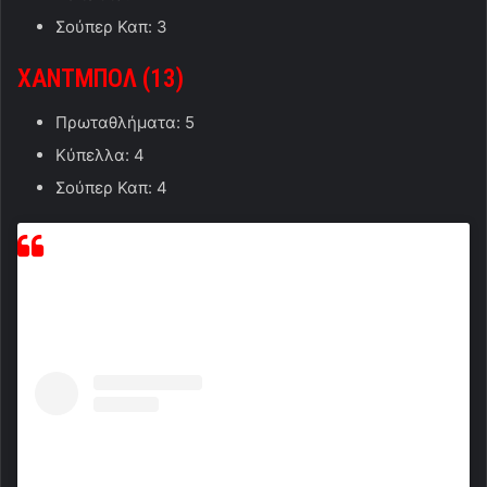
Σούπερ Καπ: 3
ΧΑΝΤΜΠΟΛ (13
)
Πρωταθλήματα: 5
Κύπελλα: 4
Σούπερ Καπ: 4