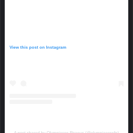
View this post on Instagram
A post shared by Olympiacos Piraeus (@olympiacossfp)