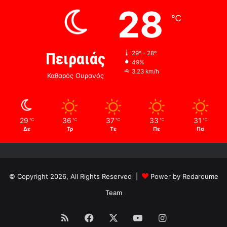
28
℃
Πειραιάς
29º - 28º
49%
3.23 km/h
Καθαρός Ουρανός
29
36
37
33
31
℃
℃
℃
℃
℃
Δε
Τρ
Τε
Πε
Πα
© Copyright 2026, All Rights Reserved |
Power by Redaroume
Team
RSS
Facebook
X
YouTube
Instagram