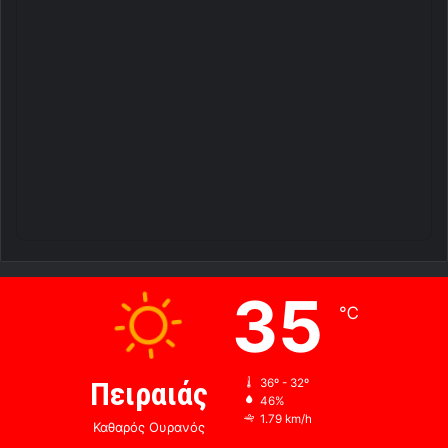
35
℃
Πειραιάς
36º - 32º
46%
1.79 km/h
Καθαρός Ουρανός