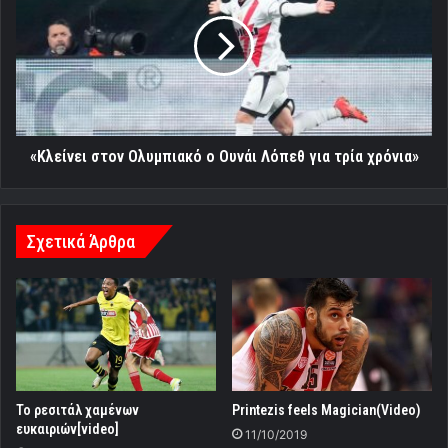
Ολυμπιακό
ο
Ουνάι
Λόπεθ
για
τρία
χρόνια»
«Κλείνει στον Ολυμπιακό ο Ουνάι Λόπεθ για τρία χρόνια»
Σχετικά Άρθρα
Το ρεσιτάλ χαμένων
Printezis feels Magician(Video)
ευκαιριών[video]
11/10/2019