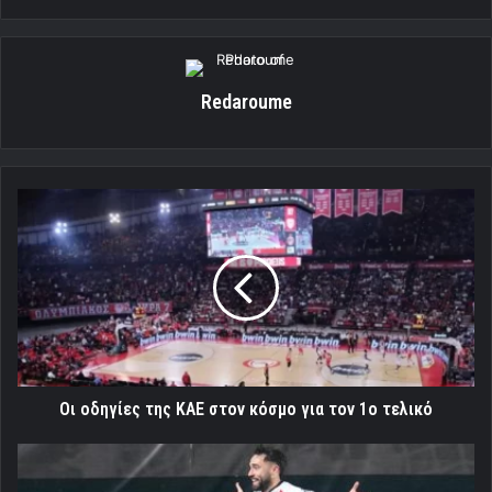
Redaroume
Oι
οδηγίες
της
ΚΑΕ
στον
κόσμο
για
τον
1ο
τελικό
Oι οδηγίες της ΚΑΕ στον κόσμο για τον 1ο τελικό
«Κλείνει
στον