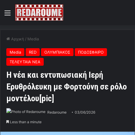
Menu
Αρχική
/
Media
Media
RED
ΟΛΥΜΠΙΑΚΟΣ
ΠΟΔΟΣΦΑΙΡΟ
ΤΕΛΕΥΤΑΙΑ ΝΕΑ
H νέα και εντυπωσιακή Ιερή
Ερυθρόλευκη με Φορτούνη σε ρόλο
μοντέλου[pic]
Redaroume
03/06/2026
Less than a minute