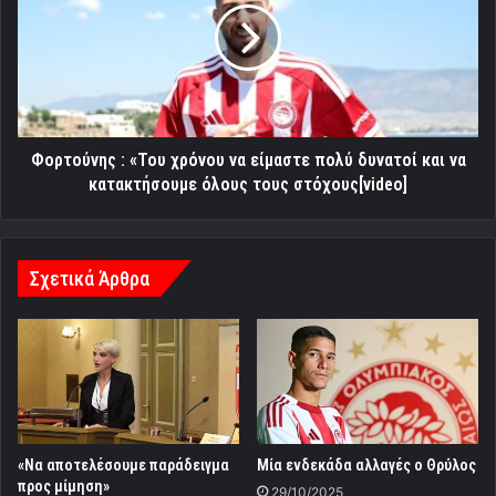
χρόνου
να
είμαστε
πολύ
δυνατοί
και
να
Φορτούνης : «Του χρόνου να είμαστε πολύ δυνατοί και να
κατακτήσουμε
κατακτήσουμε όλους τους στόχους[video]
όλους
τους
στόχους[video]
Σχετικά Άρθρα
«Να αποτελέσουμε παράδειγμα
Μία ενδεκάδα αλλαγές ο Θρύλος
προς μίμηση»
29/10/2025