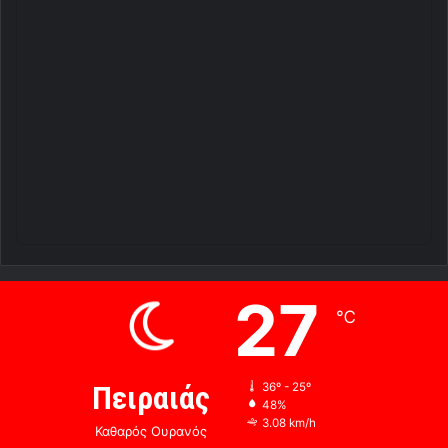
27
℃
Πειραιάς
36º - 25º
48%
3.08 km/h
Καθαρός Ουρανός