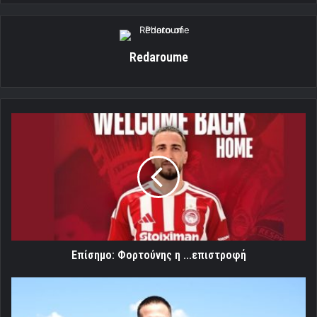
Redaroume
Επίσημο:
Φορτούνης
η
...επιστροφή
Επίσημο: Φορτούνης η ...επιστροφή
Φορτούνης
:
«Του