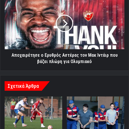
ο
Ερυθρός
Αστέρας
τον
Μακ
Ιντάιρ
που
βάζει
πλώρη
Αποχαιρέτησε ο Ερυθρός Αστέρας τον Μακ Ιντάιρ που
για
βάζει πλώρη για Ολυμπιακό
Ολυμπιακό
Σχετικά Άρθρα