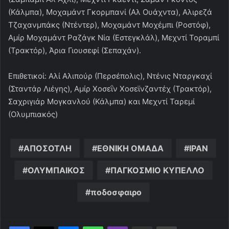
(Κάλμπα), Μοχαμάντ Γκορμπανί (Αλ Ουάχντα), Αλιρεζά
Τζαχανμπάκς (Ντέντερ), Μοχαμάντ Μοχέμπι (Ροστόφ),
Αμίρ Μοχαμάντ Ραζάγκ Νία (Εστεγκλάλ), Μεχντί Τοραμπί
(Τρακτόρ), Άρια Γιουσεφί (Σεπαχάν).
Επιθετικοί: Αλί Αλιπούρ (Περσέπολις), Ντένις Νταργκαχί
(Σταντάρ Λιέγης), Αμίρ Χοσεΐν Χοσεϊνζαντέχ (Τρακτόρ),
Σαχριγιάρ Μογκανλού (Κάλμπα) και Μεχντί Ταρεμί
(Ολυμπιακός)
ΑΠΟΣΟΤΛΗ
ΕΘΝΙΚΗ ΟΜΑΔΑ
ΙΡΑΝ
ΟΛΥΜΠΑΙΚΟΣ
ΠΑΓΚΟΣΜΙΟ ΚΥΠΕΛΛΟ
ποδοσφαιρο
Messenger
WhatsApp
Viber
Κοινοποίηση μέσω ηλεκτρονικού ταχυδρομείου
Εκτύπωση