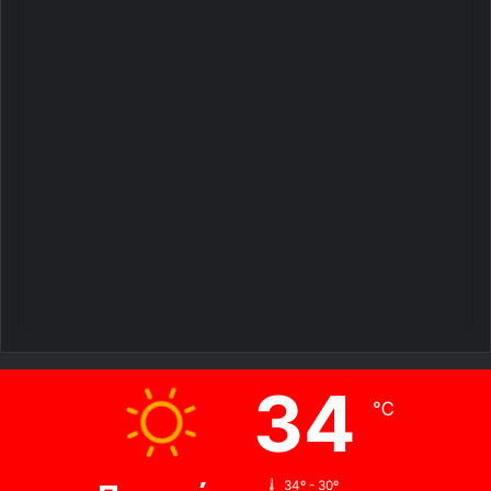
34
℃
34º - 30º