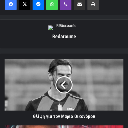
Redaroume
Θλίψη
για
τον
Μάριο
Οικονόμου
Θλίψη για τον Μάριο Οικονόμου
Αποχαιρέτησε