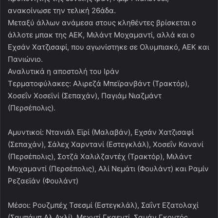
ανακοίνωσε την τελική 26άδα.
Μεταξύ άλλων ανάμεσα στους κληθέντες βρίσκεται ο
άλλοτε μπακ της ΑΕΚ, Μιλάντ Μοχαμαντί, αλλά και ο
Εχσάν Χατζισαφί, που αγωνίστηκε σε Ολυμπιακό, ΑΕΚ και
Πανιώνιο.
Αναλυτικά η αποστολή του Ιράν
Τερματοφύλακες: Αλιρεζά Μπεϊρανβάντ (Τρακτόρ),
Χοσεΐν Χοσεϊνί (Σεπαχάν), Παγιάμ Νιαζμάντ
(Περσέπολις).
Αμυντικοί: Ντανιάλ Εϊρί (Μαλαβάν), Εχσάν Χατζισαφί
(Σεπαχάν), Σάλεχ Χαρντανί (Εστεγκλάλ), Χοσεΐν Κανανί
(Περσέπολις), Σοτζά Χαλιλζαντέχ (Τρακτόρ), Μιλάντ
Μοχαμαντί (Περσέπολις), Αλί Νεμάτι (Φουλάντ) και Ραμίν
Ρεζαεϊάν (Φουλάντ)
Μέσοι: Ρουζμπέχ Τσεσμί (Εστεγκλάλ), Σαΐντ Εζατολαχί
(Σαμπάμπ Αλ Αχλί), Μεχντί Γκαεντί, Σαμάν Γκοντός