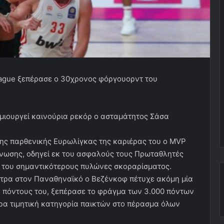
eague ξεπέρασε ο 30χρονος φόργουορντ του
ημιουργεί καινούρια ρεκόρ ο ασταμάτητος Σάσα
ης παρθενικής Ευρωλίγκας της καριέρας του ο MVP
άνωσης, οδηγεί εκ του ασφαλούς τους Πρωταθλητές
 του σημαντικότερους πυλώνες σκοραρίσματος.
όντρα στον Παναθηναϊκό ο Βεζένκοφ πέτυχε ακόμη μία
ά πόντους του, ξεπέρασε το φράγμα των 3.000 πόντων
ερα τιμητική κατηγορία παικτών στο πέρασμα όλων