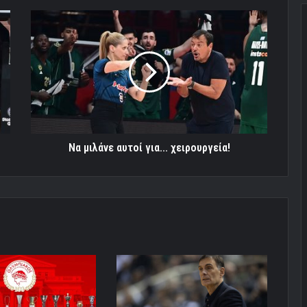
Να
μιλάνε
αυτοί
για...
χειρουργεία!
Να μιλάνε αυτοί για... χειρουργεία!