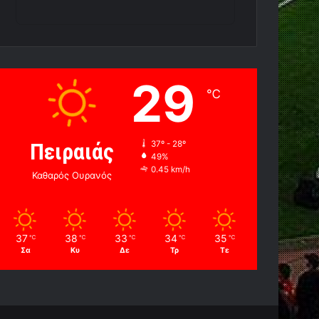
29
℃
Πειραιάς
37º - 28º
49%
0.45 km/h
Καθαρός Ουρανός
37
38
33
34
35
℃
℃
℃
℃
℃
Σα
Κυ
Δε
Τρ
Τε