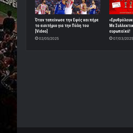
Όταν ταπείνωσε την Εφές και πήρε
«Ερυθρόλευκο
το εισιτήριο για την Πόλη του
Με Συλλεκτι
[Video]
ευρωπαϊκά!
02/05/2025
07/03/202