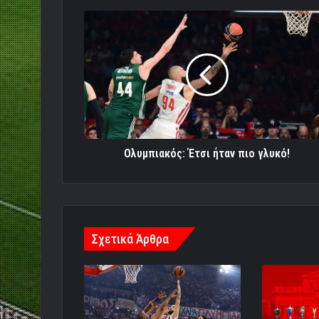
Ολυμπιακός:
Έτσι
ήταν
πιο
γλυκό!
Ολυμπιακός: Έτσι ήταν πιο γλυκό!
Σχετικά Άρθρα