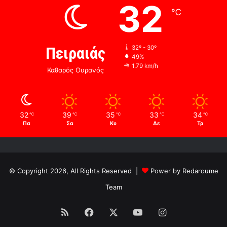
32
℃
Πειραιάς
32º - 30º
49%
1.79 km/h
Καθαρός Ουρανός
32
39
35
33
34
℃
℃
℃
℃
℃
Πα
Σα
Κυ
Δε
Τρ
© Copyright 2026, All Rights Reserved |
Power by Redaroume
Team
RSS
Facebook
X
YouTube
Instagram