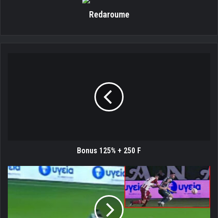
Redaroume
Bonus
125%
+
250
F
Bonus 125% + 250 F
Είχαν
και
παράπονα
από
τη