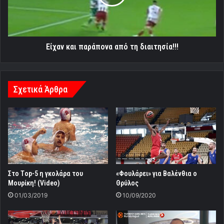
διαιτησία!!!
Είχαν και παράπονα από τη διαιτησία!!!
Σχετικά Άρθρα
Στο Τop-5 η γκολάρα του
«Φουλάρει» για Βαλένθια ο
Μουρίκη! (Video)
Θρύλος
01/03/2019
10/09/2020