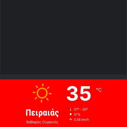
35
℃
Πειραιάς
37º - 30º
37%
3.58 km/h
Καθαρός Ουρανός