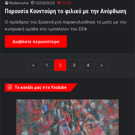
Redaroume
12/09/2023
1,328
Παρουσία Κουντούρη το φιλικό με την Ανόρθωση
Ο πρόεδρος του Ερασιτέχνη παρακολούθησε το ματς με την
κυπριακή ομάδα στο «μπαλόνι» του ΣΕΦ.
Διαβάστε περισσότερα
«
1
2
3
4
»
Tο κανάλι μας στο Youtube