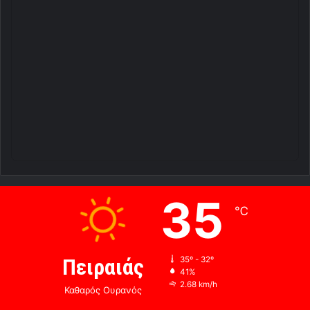
35
℃
Πειραιάς
35º - 32º
41%
2.68 km/h
Καθαρός Ουρανός