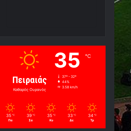
35
℃
Πειραιάς
37º - 32º
44%
3.58 km/h
Καθαρός Ουρανός
35
39
35
33
34
℃
℃
℃
℃
℃
Πα
Σα
Κυ
Δε
Τρ