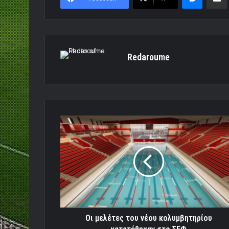
Redaroume
Οι
μελέτες
του
νέου
κολυμβητηρίου
κατατέθηκαν
στο
ΣΕΦ
Οι μελέτες του νέου κολυμβητηρίου