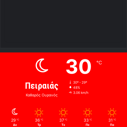
30
℃
Πειραιάς
30º - 29º
48%
3.06 km/h
Καθαρός Ουρανός
29
36
37
33
31
℃
℃
℃
℃
℃
Δε
Τρ
Τε
Πε
Πα