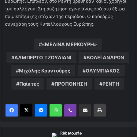
Ευρώπης. Επιπλέον, στο Ρέντη βρέθηκαν και οι χορηγοί
του συλλόγου. Στη συζήτηση έγινε αναφορά στο έξτρα
πριμ επίτευξης στόχων της περιόδου. Ο πρόεδρος
συνεχάρη τους Κυπελλούχους Ευρώπης.
«ΜΕΛΙΝΑ ΜΕΡΚΟΥΡΗ»
ΑΛΜΠΕΡΤΟ ΤΖΟΥΛΙΑΝΙ
ΒΟΛΕΪ ΑΝΔΡΩΝ
Μιχάλης Κουντούρης
ΟΛΥΜΠΙΑΚΟΣ
Παίκτες
ΠΡΟΠΟΝΗΣΗ
ΡΕΝΤΗ
Messenger
WhatsApp
Viber
Κοινοποίηση μέσω ηλεκτρονικού ταχυδρομείου
Εκτύπωση