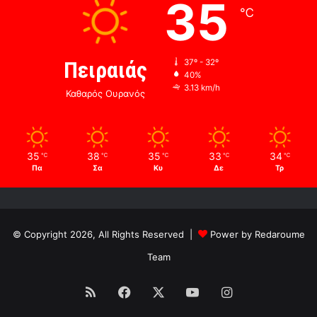
35
℃
Πειραιάς
37º - 32º
40%
3.13 km/h
Καθαρός Ουρανός
35
38
35
33
34
℃
℃
℃
℃
℃
Πα
Σα
Κυ
Δε
Τρ
© Copyright 2026, All Rights Reserved |
Power by Redaroume
Team
RSS
Facebook
X
YouTube
Instagram