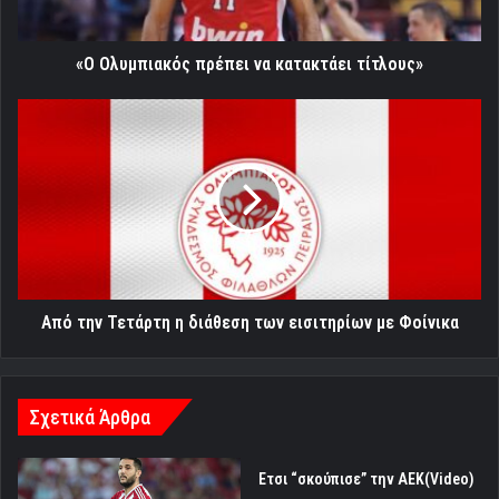
«Ο Ολυμπιακός πρέπει να κατακτάει τίτλους»
Από
την
Τετάρτη
η
διάθεση
των
εισιτηρίων
με
Φοίνικα
Από την Τετάρτη η διάθεση των εισιτηρίων με Φοίνικα
Σχετικά Άρθρα
Ετσι “σκούπισε” την ΑΕΚ(Video)