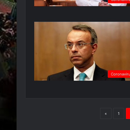
Coronavir
«
1