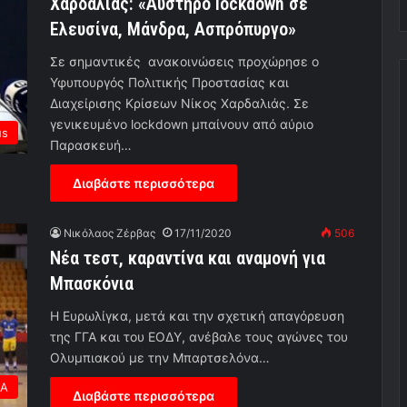
Χαρδαλιάς: «Αυστηρό lockdown σε
Ελευσίνα, Μάνδρα, Ασπρόπυργο»
Σε σημαντικές ανακοινώσεις προχώρησε ο
Υφυπουργός Πολιτικής Προστασίας και
Διαχείρισης Κρίσεων Νίκος Χαρδαλιάς. Σε
γενικευμένο lockdown μπαίνουν από αύριο
us
Παρασκευή…
Διαβάστε περισσότερα
Νικόλαος Ζέρβας
17/11/2020
506
Νέα τεστ, καραντίνα και αναμονή για
Μπασκόνια
Η Ευρωλίγκα, μετά και την σχετική απαγόρευση
της ΓΓΑ και του ΕΟΔΥ, ανέβαλε τους αγώνες του
Ολυμπιακού με την Μπαρτσελόνα…
ΕΑ
Διαβάστε περισσότερα