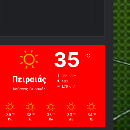
35
℃
Πειραιάς
36º - 32º
46%
1.79 km/h
Καθαρός Ουρανός
35
38
35
33
34
℃
℃
℃
℃
℃
Πα
Σα
Κυ
Δε
Τρ