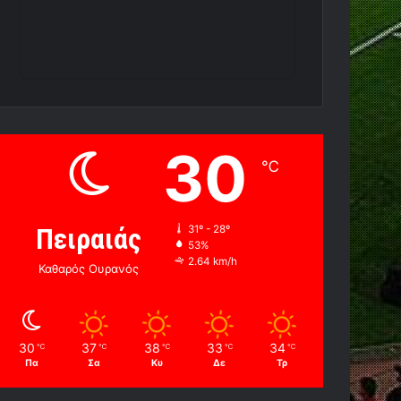
30
℃
Πειραιάς
31º - 28º
53%
2.64 km/h
Καθαρός Ουρανός
30
37
38
33
34
℃
℃
℃
℃
℃
Πα
Σα
Κυ
Δε
Τρ