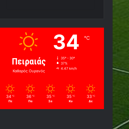
34
℃
Πειραιάς
35º - 30º
37%
4.47 km/h
Καθαρός Ουρανός
34
36
35
35
33
℃
℃
℃
℃
℃
Πε
Πα
Σα
Κυ
Δε