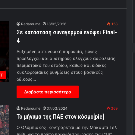
Redaroume
18/05/2026
158
Σε κατάσταση συναγερμού ενόψει Final-
4
Αυξημένη αστυνομική παρουσία, ζώνες
προελέγχου και αυστηρούς ελέγχους ασφαλείας
περιμετρικά του σταδίου, καθώς και ειδικές
κυκλοφοριακές ρυθμίσεις στους βασικούς
ΕΤ
οδικούς…
Διαβάστε περισσότερα
Redaroume
07/03/2024
369
To μήνυμα της ΠΑΕ στον κόσμο[pic]
O Oλυμπιακός κοντράρεται με την Μακάμπι Τελ
Αβίβ για το πρώτο παιχνίδι της φάσης των “16”