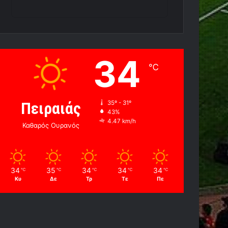
34
℃
Πειραιάς
35º - 31º
43%
4.47 km/h
Καθαρός Ουρανός
34
35
34
34
34
℃
℃
℃
℃
℃
Κυ
Δε
Τρ
Τε
Πε