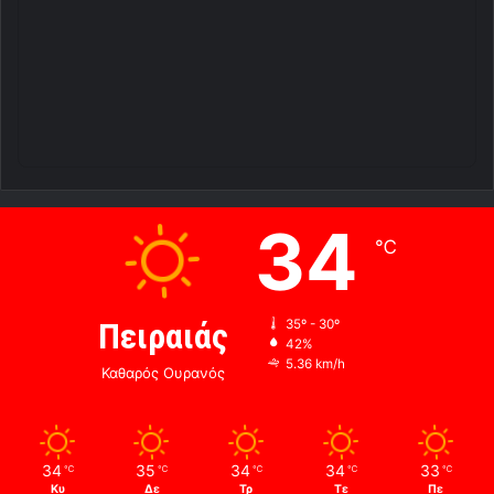
34
℃
Πειραιάς
35º - 30º
42%
5.36 km/h
Καθαρός Ουρανός
34
35
34
34
33
℃
℃
℃
℃
℃
Κυ
Δε
Τρ
Τε
Πε