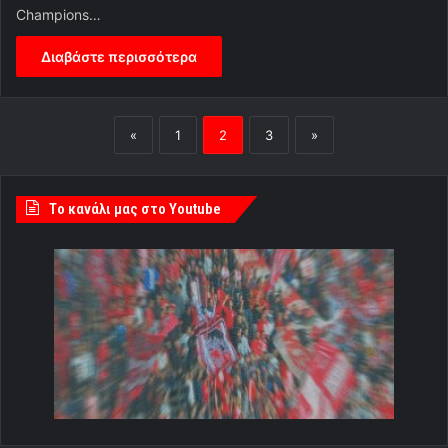
Champions…
Διαβάστε περισσότερα
«
1
2
3
»
Tο κανάλι μας στο Youtube