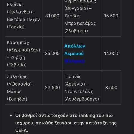
Φερεντσβάρος
Ελσίνκι
(Ουγγαρία) –
(Φινλανδία) –
31.000
Σλόβαν
15.500
Βικτόρια Πλζεν
Μπρατισλάβας
(Τσεχία)
(Σλοβακία)
Καραμπάχ
Απόλλων
(Αζερμπαϊτζάν)
25.000
Λεμεσού
14.000
– Ζυρίχη
(Κύπρος)
(Ελβετία)
Ζαλγκίρις
Πιουνίκ
(Λιθουανία) –
(Αρμενία) –
23.500
8.500
Μάλμε
Ντουντελάνζ
(Σουηδία)
(Λουξεμβούργο)
Οι βαθμοί αντιστοιχούν στο ranking του πιο
ισχυρού, σε κάθε ζευγάρι, στην κατάταξη της
UEFA.