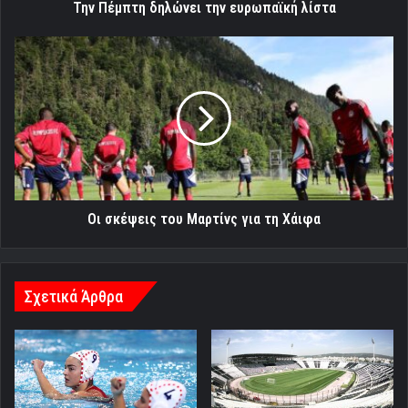
Την Πέμπτη δηλώνει την ευρωπαϊκή λίστα
Οι
σκέψεις
του
Μαρτίνς
για
τη
Χάιφα
Οι σκέψεις του Μαρτίνς για τη Χάιφα
Σχετικά Άρθρα