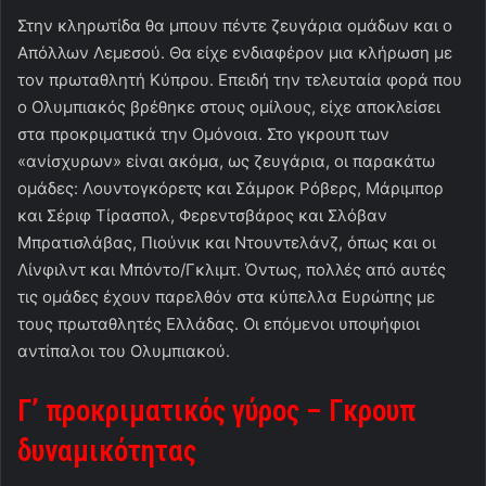
Στην κληρωτίδα θα μπουν πέντε ζευγάρια ομάδων και ο
Απόλλων Λεμεσού. Θα είχε ενδιαφέρον μια κλήρωση με
τον πρωταθλητή Κύπρου. Επειδή την τελευταία φορά που
ο Ολυμπιακός βρέθηκε στους ομίλους, είχε αποκλείσει
στα προκριματικά την Ομόνοια. Στο γκρουπ των
«ανίσχυρων» είναι ακόμα, ως ζευγάρια, οι παρακάτω
ομάδες: Λουντογκόρετς και Σάμροκ Ρόβερς, Μάριμπορ
και Σέριφ Τίρασπολ, Φερεντσβάρος και Σλόβαν
Μπρατισλάβας, Πιούνικ και Ντουντελάνζ, όπως και οι
Λίνφιλντ και Μπόντο/Γκλιμτ. Όντως, πολλές από αυτές
τις ομάδες έχουν παρελθόν στα κύπελλα Ευρώπης με
τους πρωταθλητές Ελλάδας. Οι επόμενοι υποψήφιοι
αντίπαλοι του Ολυμπιακού.
Γ’ προκριματικός γύρος – Γκρουπ
δυναμικότητας