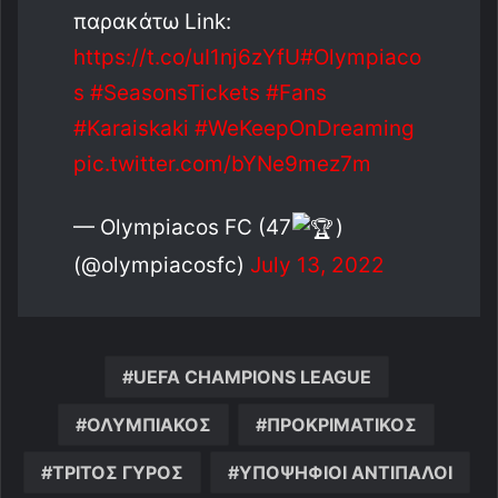
παρακάτω Link:
https://t.co/uI1nj6zYfU
#Olympiaco
s
#SeasonsTickets
#Fans
#Karaiskaki
#WeKeepOnDreaming
pic.twitter.com/bYNe9mez7m
— Olympiacos FC (47
)
(@olympiacosfc)
July 13, 2022
UEFA CHAMPIONS LEAGUE
ΟΛΥΜΠΙΑΚΟΣ
ΠΡΟΚΡΙΜΑΤΙΚΟΣ
ΤΡΙΤΟΣ ΓΥΡΟΣ
ΥΠΟΨΗΦΙΟΙ ΑΝΤΙΠΑΛΟΙ