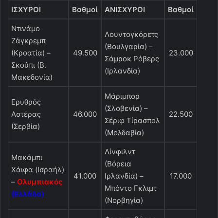
ΙΣΧΥΡΟΙ
Βαθμοί
ΑΝΙΣΧΥΡΟΙ
Βαθμοί
Ντινάμο
Λουντογκόρετς
Ζάγκρεμπ
(Βουλγαρία) –
(Κροατία) –
49.500
23.000
Σάμροκ Ρόβερς
Σκούπι (Β.
(Ιρλανδία)
Μακεδονία)
Μάριμπορ
Ερυθρός
(Σλοβενία) –
Αστέρας
46.000
22.500
Σέριφ Τίρασπολ
(Σερβία)
(Μολδαβία)
Λίνφιλντ
Μακάμπι
(Βόρεια
Χάιφα (Ισραήλ)
41.000
Ιρλανδία) –
17.000
–
Ολυμπιακός
Μπόντο Γκλιμτ
(Ελλάδα)
(Νορβηγία)