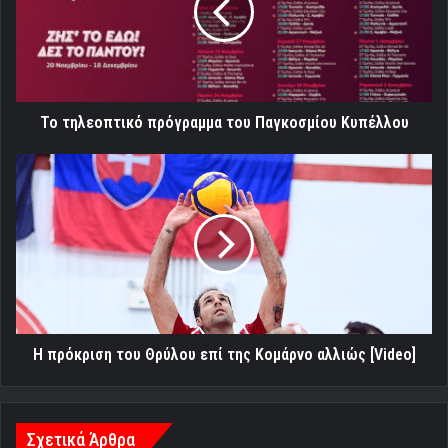
Παγκοσμίου
Κυπέλλου
Το τηλεοπτικό πρόγραμμα του Παγκοσμίου Κυπέλλου
Η
πρόκριση
του
Θρύλου
επί
της
Κομάρνο
αλλιώς
[Video]
Η πρόκριση του Θρύλου επί της Κομάρνο αλλιώς [Video]
Σχετικά Άρθρα