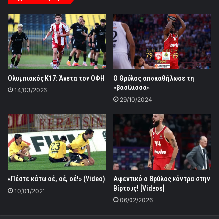
Ολυμπιακός Κ17: Άνετα τον ΟΦΗ
Ο Θρύλος αποκαθήλωσε τη
«βασίλισσα»
14/03/2026
29/10/2024
«Πέστε κάτω οέ, οέ, οέ!» (Video)
Αφεντικό ο Θρύλος κόντρα στην
Βίρτους! [Videos]
10/01/2021
06/02/2026