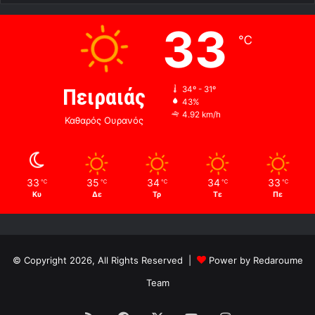
33
℃
Πειραιάς
34º - 31º
43%
4.92 km/h
Καθαρός Ουρανός
33
35
34
34
33
℃
℃
℃
℃
℃
Κυ
Δε
Τρ
Τε
Πε
© Copyright 2026, All Rights Reserved |
Power by Redaroume
Team