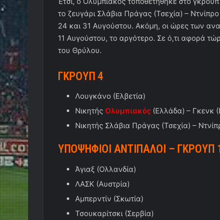
Έτσι, ο Ολυμπιακός τοποθετήθηκε στο γκρουπ 
το ζευγάρι Σλάβια Πράγας (Τσεχία) – Ντνίπρο 
24 και 31 Αυγούστου. Ακόμη, οι ώρες των α
11 Αυγούστου, το αργότερο. Σε ό,τι αφορά τώ
του Θρύλου.
ΓΚΡΟΥΠ 4
Λουγκάνο (Ελβετία)
Νικητής
Ολυμπιακός
(Ελλάδα) – Γκενκ (
Νικητής Σλάβια Πράγας (Τσεχία) – Ντνίπ
ΥΠΟΨΗΦΙΟΙ ΑΝΤΙΠΑΛΟΙ – ΓΚΡΟΥΠ 
Άγιαξ (Ολλανδία)
ΛΑΣΚ (Αυστρία)
Αμπερντίν (Σκωτία)
Τσουκαρίτσκι (Σερβία)