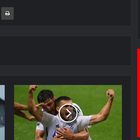
ger
ινοποίηση μέσω ηλεκτρονικού ταχυδρομείου
Εκτύπωση
«Αγγίζει»
Μπρίνιτς
ο
Ολυμπιακός
[Videos]