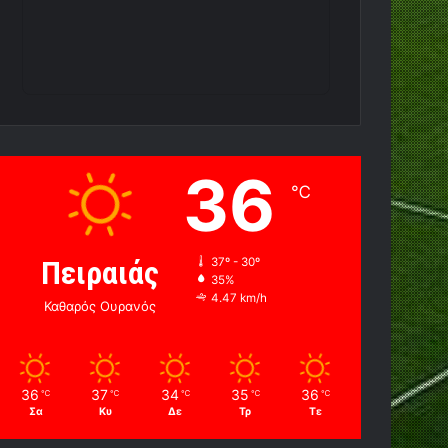
36
℃
Πειραιάς
37º - 30º
35%
4.47 km/h
Καθαρός Ουρανός
36
37
34
35
36
℃
℃
℃
℃
℃
Σα
Κυ
Δε
Τρ
Τε