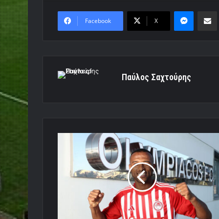
Messen
Κο
Facebook
X
Παύλος Σαχτούρης
Στο
Θρύλο
ο
Ελ
Κααμπί!