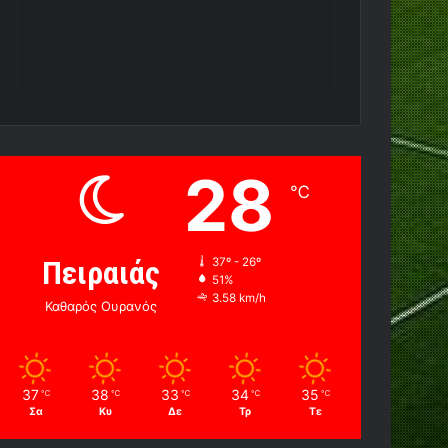
28
℃
Πειραιάς
37º - 26º
51%
3.58 km/h
Καθαρός Ουρανός
37
38
33
34
35
℃
℃
℃
℃
℃
Σα
Κυ
Δε
Τρ
Τε