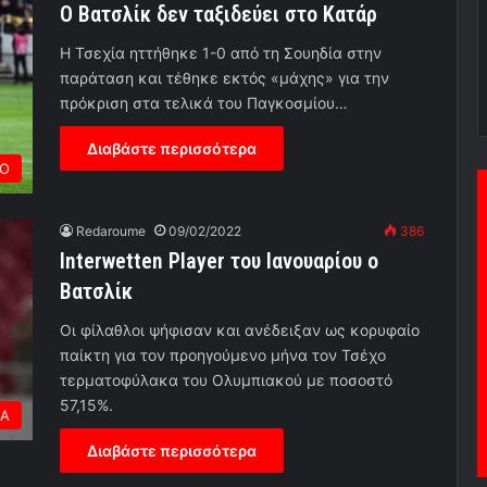
Ο Βατσλίκ δεν ταξιδεύει στο Κατάρ
Η Τσεχία ηττήθηκε 1-0 από τη Σουηδία στην
παράταση και τέθηκε εκτός «μάχης» για την
πρόκριση στα τελικά του Παγκοσμίου…
Διαβάστε περισσότερα
ΡΟ
Redaroume
09/02/2022
386
Interwetten Player του Ιανουαρίου ο
Βατσλίκ
Οι φίλαθλοι ψήφισαν και ανέδειξαν ως κορυφαίο
παίκτη για τον προηγούμενο μήνα τον Τσέχο
τερματοφύλακα του Ολυμπιακού με ποσοστό
57,15%.
ΕΑ
Διαβάστε περισσότερα