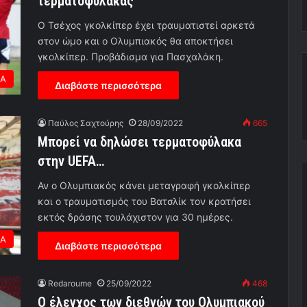
τερματοφύλακας
Ο Τσέχος γκολκίπερ έχει τραυματιστεί αρκετά
στον ώμο και ο Ολυμπιακός θα αποκτήσει
γκολκίπερ. Προβάδισμα για Πασχαλάκη.
ΕΑ
Διαβάστε περισσότερα
Παύλος Σαχτούρης
28/09/2022
665
Μπορεί να δηλώσει τερματοφύλακα
στην UEFA…
Αν ο Ολυμπιακός κάνει μεταγραφή γκολκίπερ
και ο τραυματισμός του Βατσλίκ τον κρατήσει
εκτός δράσης τουλάχιστον για 30 ημέρες.
ΕΑ
Διαβάστε περισσότερα
Redaroume
25/09/2022
468
Ο έλεγχος των διεθνών του Ολυμπιακού