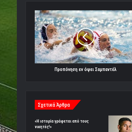
Προπόνηση
εν
όψει
Σαμπαντέλ
Προπόνηση εν όψει Σαμπαντέλ
Σχετικά Άρθρα
«Η ιστορία γράφεται από τους
νικητές!»