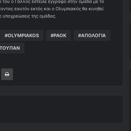
του ο Γάλλος έστειλε έγγραφο στην ομάδα με το
τοντας εαυτόν εκτός και ο Ολυμπιακός θα κινηθεί
ε υποχρεώσεις της ομάδας.
OLYMPIAKOS
PAOK
ΑΠΟΛΟΓΙΑ
ΤΟΥΠΑΝ
ger
ινοποίηση μέσω ηλεκτρονικού ταχυδρομείου
Εκτύπωση