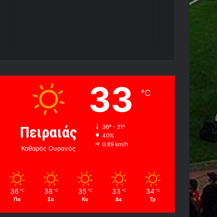
33
℃
Πειραιάς
36º - 31º
40%
0.89 km/h
Καθαρός Ουρανός
36
38
35
33
34
℃
℃
℃
℃
℃
Πα
Σα
Κυ
Δε
Τρ