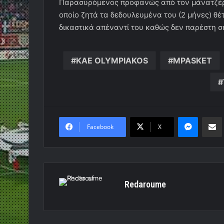
Παρασυρόμενος προφανώς από τον μάνατζέρ 
οποίο ζητά τα δεδουλευμένα του (2 μήνες) θέ
δικαστικά απέναντί του καθώς δεν παρέστη σ
KAE OLYMPIAKOS
MPASKET
Messen
Κο
Facebook
X
Redaroume