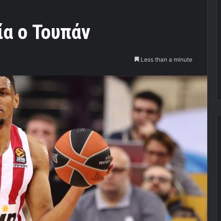
α ο Τουπάν
Less than a minute