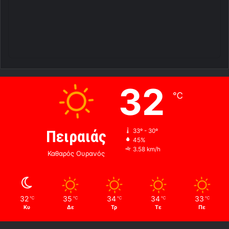
32
℃
Πειραιάς
33º - 30º
45%
3.58 km/h
Καθαρός Ουρανός
32
35
34
34
33
℃
℃
℃
℃
℃
Κυ
Δε
Τρ
Τε
Πε