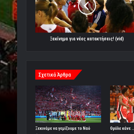
κατακτήσεις!
(vid)
Ξεκίνημα για νέες κατακτήσεις! (vid)
Σχετικά Άρθρα
Ξεκινάμε να γεμίζουμε το Ναό
Θρύλε κάνε …