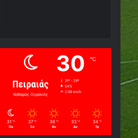
30
℃
Πειραιάς
31º - 29º
54%
2.08 km/h
Καθαρός Ουρανός
31
37
38
33
34
℃
℃
℃
℃
℃
Πα
Σα
Κυ
Δε
Τρ