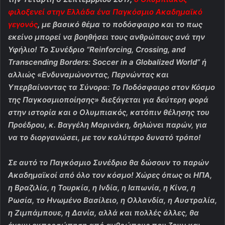
φιλοξενεί στην Ελλάδα ένα Παγκόσμιο Ακαδημαϊκό
γεγονός
, με βασικό θέμα το ποδόσφαιρο και το πως
εκείνο μπορεί να βοηθήσει τους ανθρώπους ανά την
Υφήλιο! Το Συνέδριο “Reinforcing, Crossing, and
Transcending Borders: Soccer in a Globalized World” ή
αλλιώς «Ενδυναμώνοντας, Περνώντας και
Υπερβαίνοντας τα Σύνορα: Το Ποδόσφαιρο στον Κόσμο
της Παγκοσμιοποίησης» διεξάγεται για δεύτερη φορά
στην ιστορία και ο Ολυμπιακός, κατόπιν θέλησης του
Προέδρου, κ. Βαγγέλη Μαρινάκη, δηλώνει παρών, για
να το διοργανώσει, με τον καλύτερο δυνατό τρόπο!
Σε αυτό το Παγκόσμιο Συνέδριο θα δώσουν το παρών
Ακαδημαϊκοί από όλο τον κόσμο! Χώρες όπως οι ΗΠΑ,
η Βραζιλία, η Τουρκία, η Ινδία, η Ιαπωνία, η Κίνα, η
Ρωσία, το Ηνωμένο Βασίλειο, η Ολλανδία, η Αυστραλία,
η Ζιμπάμπουε, η Δανία, αλλά και πολλές άλλες, θα