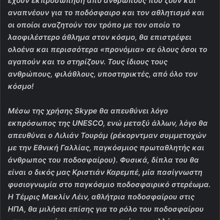
έχουν εκπροσώπηση από ανθρώπους που ζουν και
αναπνέουν για το ποδόσφαιρο και τον αθλητισμό και
οι οποίοι αναζητούν τον τρόπο με τον οποίο το
λαοφιλέστερο άθλημα στον κόσμο, θα επιστρέφει
ολοένα και περισσότερα «προνόμια» σε όλους όσοι το
αγαπούν και το στηρίζουν. Τους ίδιους τους
ανθρώπους, φιλάθλους, υποστηρικτές, από όλο τον
κόσμο!
Μέσω της χρήσης Skype θα απευθύνει λόγο
εκπρόσωπος της UNESCO, ενώ μεταξύ άλλων, λόγο θα
απευθύνει ο Λιλιάν Τουράμ (ρέκορντμαν συμμετοχών
με την Εθνική Γαλλίας, παγκόσμιος πρωταθλητής και
άνθρωπος του ποδοσφαίρου). Φυσικά, δίπλα του θα
είναι ο δικός μας Κριστιάν Καρεμπέ, μία πασίγνωστη
φυσιογνωμία στο παγκόσμιο ποδοσφαιρικό στερέωμα.
Η Τέμρις Μακλίν Λέιν, αθλήτρια ποδοσφαίρου στις
ΗΠΑ, θα μιλήσει επίσης για το ρόλο του ποδοσφαίρου