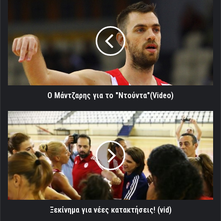
Ο
Μάντζαρης
για
το
"Ντούντα"
(Video)
Ο Μάντζαρης για το "Ντούντα"(Video)
Ξεκίνημα
για
νέες
κατακτήσεις!
(vid)
Ξεκίνημα για νέες κατακτήσεις! (vid)