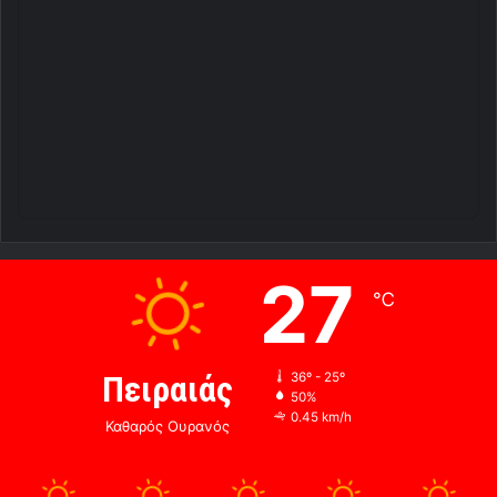
27
℃
Πειραιάς
36º - 25º
50%
0.45 km/h
Καθαρός Ουρανός