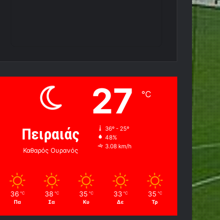
27
℃
Πειραιάς
36º - 25º
48%
3.08 km/h
Καθαρός Ουρανός
36
38
35
33
35
℃
℃
℃
℃
℃
Πα
Σα
Κυ
Δε
Τρ