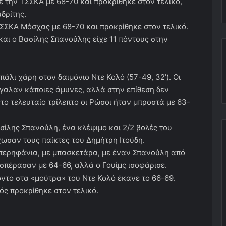
ε την ΤΣΣΚΑ με 68-70 και προκρίθηκε στον τελικό,
δρίτης.
ΤΣΣΚΑ Μόσχας με 68-70 και προκρίθηκε στον τελικό.
 και ο Βασίλης Σπανούλης είχε 11 πόντους στην
άλι χάρη στον δαιμόνιο Ντε Κολό (57-49, 32’). Οι
γαλαν κάποιες άμυνες, αλλά στην επίθεση δεν
ο τελευταίο τρίλεπτο οι Ρώσοι ήταν μπροστά με 63-
ασίλης Σπανούλη, ένα κλέψιμο και 2/2 βολές του
ωσαν τους παίκτες του Δημήτρη Ιτούδη.
περηφάνια, με μπασκετάρα, με έναν Σπανούλη από
πέρασαν με 64-66, αλλά ο Γουίμς ισοφάρισε.
ίποντο στα «μούτρα» του Ντε Κολό έκανε το 66-69.
ς προκρίθηκε στον τελικό.