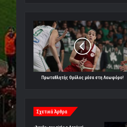
Πρωταθλητής
Θρύλος
μέσα
στη
Λεωφόρο!
Πρωταθλητής Θρύλος μέσα στη Λεωφόρο!
Σχετικά Άρθρα