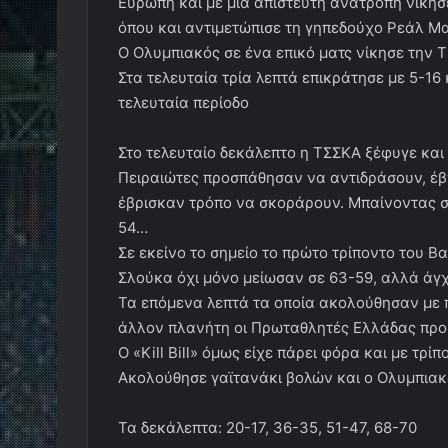
Ευρώπη και με μία απίστευτη ανατροπή νίκησ
όπου και αντιμετώπισε τη γηπεδούχο Ρεάλ Μα
Ο Ολυμπιακός σε ένα επικό ματς νίκησε την 
Στα τελευταία τρία λεπτά επικράτησε με 5-16
τελευταία περίοδο
Στο τελευταίο δεκάλεπτο η ΤΣΣΚΑ ξέφυγε και π
Πειραιώτες προσπάθησαν να αντιδράσουν, έβ
έβρισκαν τρόπο να σκοράρουν. Μπαίνοντας στ
54…
Σε εκείνο το σημείο το πρώτο τρίποντο του Β
Σλούκα όχι μόνο μείωσαν σε 63-59, αλλά άγχ
Τα επόμενα λεπτά τα οποία ακολούθησαν με 
άλλον πλανήτη οι Πρωταθλητές Ελλάδας προσ
Ο «Kill Bill» όμως είχε πάρει φόρα και με τρ
Ακολούθησε γαϊτανάκι βολών και ο Ολυμπιακό
Τα δεκάλεπτα: 20-17, 36-35, 51-47, 68-70