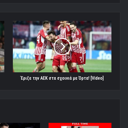
Έριξε
την
ΑΕΚ
στα
σχοινιά
με
Όρτα!
[Video]
Έριξε την ΑΕΚ στα σχοινιά με Όρτα! [Video]