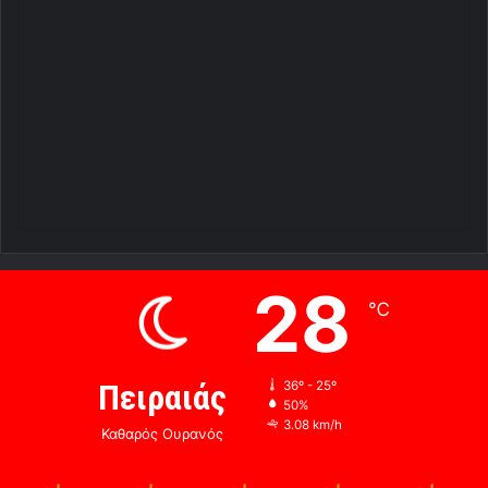
28
℃
Πειραιάς
36º - 25º
50%
3.08 km/h
Καθαρός Ουρανός