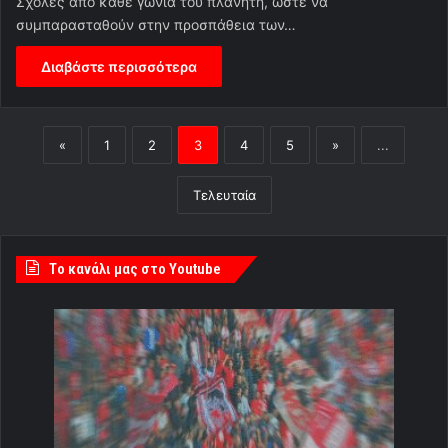
Σχολές από κάθε γωνιά του πλανήτη, ώστε να
συμπαρασταθούν στην προσπάθεια των…
Διαβάστε περισσότερα
«
1
2
3
4
5
»
...
Τελευταία
Tο κανάλι μας στο Youtube