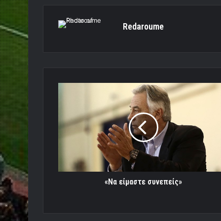
Redaroume
«Να
είμαστε
συνεπείς»
«Να είμαστε συνεπείς»