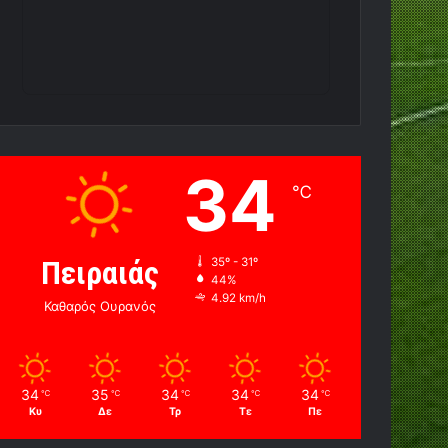
34
℃
Πειραιάς
35º - 31º
44%
4.92 km/h
Καθαρός Ουρανός
34
35
34
34
34
℃
℃
℃
℃
℃
Κυ
Δε
Τρ
Τε
Πε