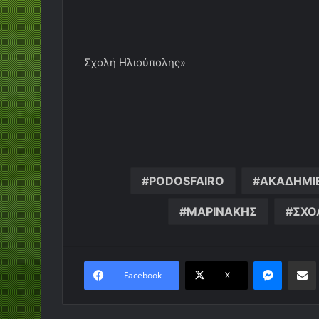
Σχολή Ηλιούπολης»
PODOSFAIRO
ΑΚΑΔΗΜΙ
ΜΑΡΙΝΑΚΗΣ
ΣΧΟ
Messen
Κο
Facebook
X