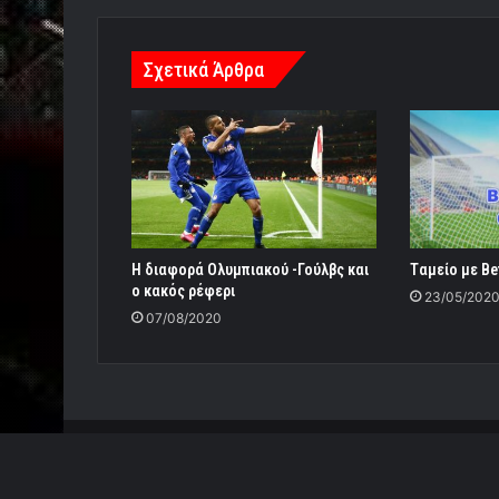
Σχετικά Άρθρα
Η διαφορά Ολυμπιακού -Γούλβς και
Tαμείο με Be
ο κακός ρέφερι
23/05/202
07/08/2020
© Copyright 2026, All Rights Reserved |
Power by Re