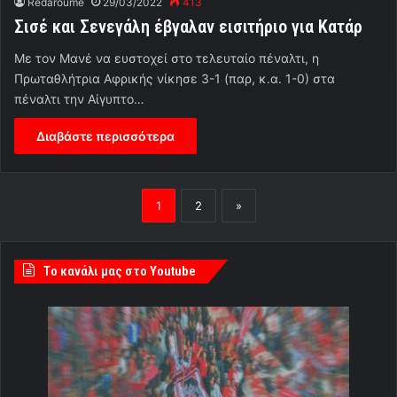
Redaroume
29/03/2022
413
Σισέ και Σενεγάλη έβγαλαν εισιτήριο για Κατάρ
Με τον Μανέ να ευστοχεί στο τελευταίο πέναλτι, η
Πρωταθλήτρια Αφρικής νίκησε 3-1 (παρ, κ.α. 1-0) στα
πέναλτι την Αίγυπτο…
Διαβάστε περισσότερα
1
2
»
Tο κανάλι μας στο Youtube