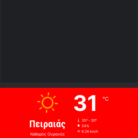
31
℃
Πειραιάς
35º - 30º
54%
6.26 km/h
Καθαρός Ουρανός