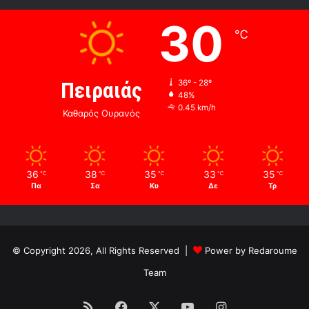
30
℃
Πειραιάς
36º - 28º
48%
0.45 km/h
Καθαρός Ουρανός
36
38
35
33
35
℃
℃
℃
℃
℃
Πα
Σα
Κυ
Δε
Τρ
© Copyright 2026, All Rights Reserved |
Power by Redaroume
Team
RSS
Facebook
X
YouTube
Instagram