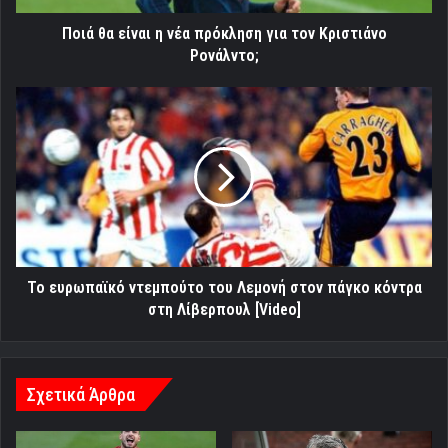
Κριστιάνο
Ρονάλντο;
Ποιά θα είναι η νέα πρόκληση για τον Κριστιάνο
Ρονάλντο;
Το
ευρωπαϊκό
ντεμπούτο
του
Λεμονή
στον
πάγκο
κόντρα
στη
Λίβερπουλ
Το ευρωπαϊκό ντεμπούτο του Λεμονή στον πάγκο κόντρα
[Video]
στη Λίβερπουλ [Video]
Σχετικά Άρθρα