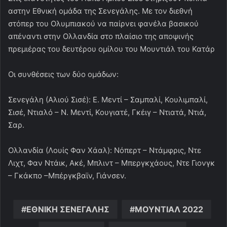
αστην Εθνική ομάδα της Σενεγάλης. Με τον διεθνή
στόπερ του Ολυμπιακού να παίρνει φανέλα βασικού
απέναντι στην Ολλανδία στο πλαίσιο της αποψινής
πρεμιέρας του δευτέρου ομίλου του Μουντιάλ του Κατάρ
Οι συνθέσεις των δύο ομάδων:
Σενεγάλη (Αλιού Σισέ): Ε. Μεντί – Σαμπαλί, Κουλιμπαλί,
Σισέ, Ντιαλό – Ν. Μεντί, Κουγιατέ, Γκέιγ – Ντιατά, Ντιά,
Σαρ.
Ολλανδία (Λουίς Φαν Χάαλ): Νόπερτ – Ντάμφρις, Ντε
Λιχτ, Φαν Ντάικ, Ακέ, Μπλιντ – Μπεργκχάους, Ντε Γιονγκ
– Γκάκπο –Μπέργκβαϊν, Γιάνσεν.
ΕΘΝΙΚΗ ΣΕΝΕΓΑΛΗΣ
ΜΟΥΝΤΙΑΛ 2022