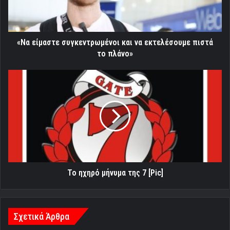
πιστά
το
πλάνο»
«Να είμαστε συγκεντρωμένοι και να εκτελέσουμε πιστά
το πλάνο»
Το
ηχηρό
μήνυμα
της
7
[Pic]
Το ηχηρό μήνυμα της 7 [Pic]
Σχετικά Άρθρα