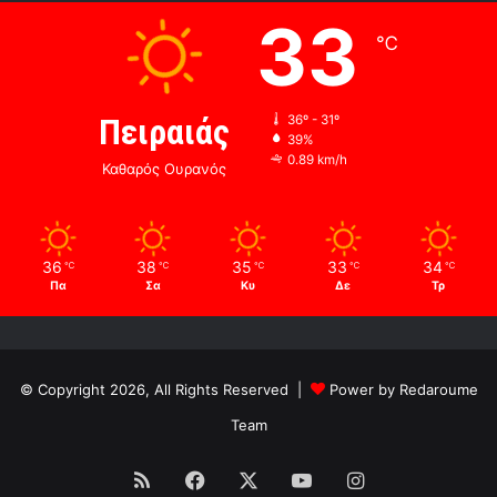
33
℃
Πειραιάς
36º - 31º
39%
0.89 km/h
Καθαρός Ουρανός
36
38
35
33
34
℃
℃
℃
℃
℃
Πα
Σα
Κυ
Δε
Τρ
© Copyright 2026, All Rights Reserved |
Power by Redaroume
Team
RSS
Facebook
X
YouTube
Instagram