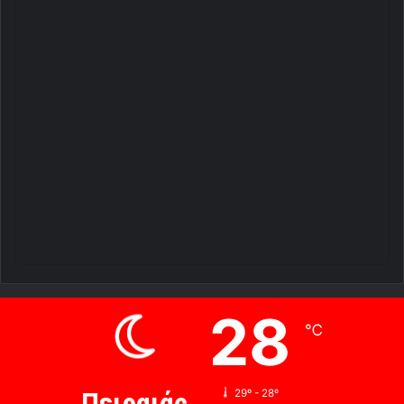
28
℃
Πειραιάς
29º - 28º