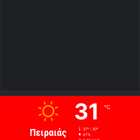
31
℃
Πειραιάς
37º - 30º
47%