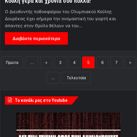
Κούλη γερά και χρόνια σου πολλά!
Ο Διευθυντής ποδοσφαίρου του Ολυμπιακού Κούλης
Δουρέκας έχει σήμερα την ονομαστική του γιορτή και
άπαντες στον Θρύλο θέλουν να του…
Διαβάστε περισσότερα
Πρώτα
...
«
3
4
5
6
7
»
...
Τελευταία
Tο κανάλι μας στο Youtube