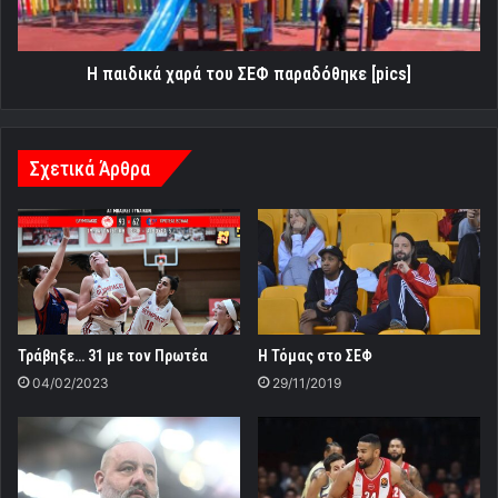
[pics]
Η παιδικά χαρά του ΣΕΦ παραδόθηκε [pics]
Σχετικά Άρθρα
Τράβηξε… 31 με τον Πρωτέα
Η Τόμας στο ΣΕΦ
04/02/2023
29/11/2019