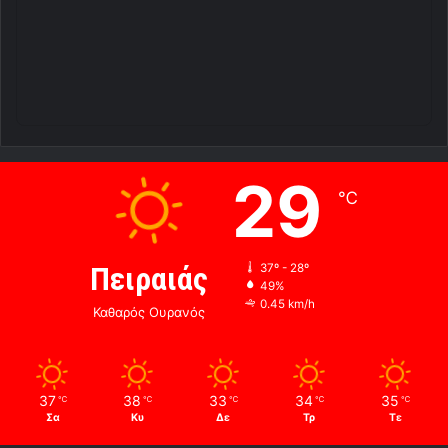
29
℃
Πειραιάς
37º - 28º
49%
0.45 km/h
Καθαρός Ουρανός
37
38
33
34
35
℃
℃
℃
℃
℃
Σα
Κυ
Δε
Τρ
Τε