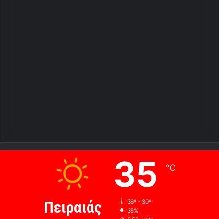
35
℃
Πειραιάς
36º - 30º
35%