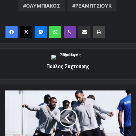
ΟΛΥΜΠΙΑΚΟΣ
ΡΕΑΜΠΤΣΙΟΥΚ
Messenger
WhatsApp
Viber
Κοινοποίηση μέσω ηλεκτρονικού ταχυδρομείου
Εκτύπωση
Παύλος Σαχτούρης
Ετοιμοι
για
ΑΕΚ