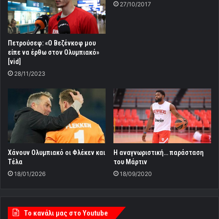
27/10/2017
Πετρούσεφ: «Ο Βεζένκοφ μου
είπε να έρθω στον Ολυμπιακό»
[vid]
28/11/2023
Xάνουν Ολυμπιακό οι Φλέκεν και
Η αναγνωριστική… παράσταση
Τέλα
του Μάρτιν
18/01/2026
18/09/2020
Tο κανάλι μας στο Youtube