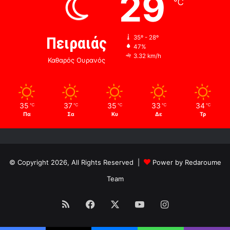
29
℃
Πειραιάς
35º - 28º
47%
3.32 km/h
Καθαρός Ουρανός
35
37
35
33
34
℃
℃
℃
℃
℃
Πα
Σα
Κυ
Δε
Τρ
© Copyright 2026, All Rights Reserved |
Power by Redaroume
Team
RSS
Facebook
X
YouTube
Instagram