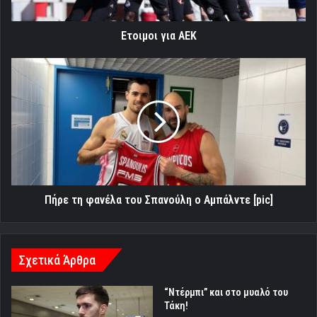
Ετοιμοι για ΑΕΚ
Πήρε
τη
φανέλα
του
Σπανούλη
ο
Αμπάλντε
[pic]
Πήρε τη φανέλα του Σπανούλη ο Αμπάλντε [pic]
Σχετικά Άρθρα
“Ντέρμπι” και στο μυαλό του
Τάκη!