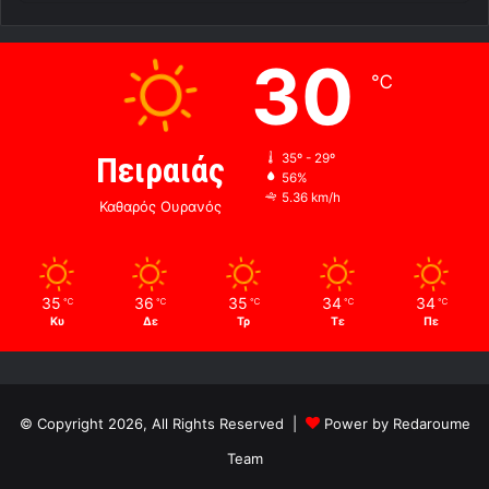
30
℃
Πειραιάς
35º - 29º
56%
5.36 km/h
Καθαρός Ουρανός
35
36
35
34
34
℃
℃
℃
℃
℃
Κυ
Δε
Τρ
Τε
Πε
© Copyright 2026, All Rights Reserved |
Power by Redaroume
Team