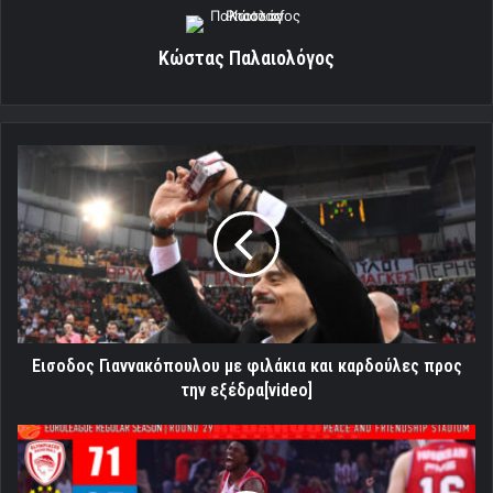
Κώστας Παλαιολόγος
Εισοδος
Γιαννακόπουλου
με
φιλάκια
και
καρδούλες
προς
την
εξέδρα[video]
Εισοδος Γιαννακόπουλου με φιλάκια και καρδούλες προς
την εξέδρα[video]
Ο
«πελάτης»
προσκύνησε