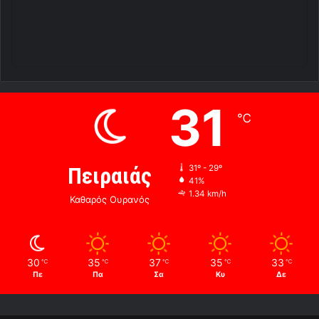
31
℃
Πειραιάς
31º - 29º
41%
1.34 km/h
Καθαρός Ουρανός
30
35
37
35
33
℃
℃
℃
℃
℃
Πε
Πα
Σα
Κυ
Δε