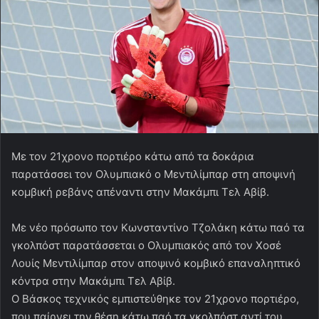
Με τον 21χρονο πορτιέρο κάτω από τα δοκάρια
παρατάσσει τον Ολυμπιακό ο Μεντιλίμπαρ στη αποψινή
κομβική ρεβάνς απέναντι στην Μακάμπι Τελ Αβίβ.
Με νέο πρόσωπο τον Κωνσταντίνο Τζολάκη κάτω παό τα
γκολπόστ παρατάσσεται ο Ολυμπιακός από τον Χοσέ
Λουίς Μεντιλίμπαρ στον αποψινό κομβικό επαναληπτικό
κόντρα στην Μακάμπι Τελ Αβίβ.
Ο Βάσκος τεχνικός εμπιστεύθηκε τον 21χρονο πορτιέρο,
που παίρνει την θέση κάτω παό τα γκολπόστ αντί του