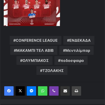
CONFERENCE LEAGUE
ΕΝΔΕΚΑΔΑ
ΜΑΚΑΜΠΙ ΤΕΛ ΑΒΙΒ
Μεντιλίμπαρ
ΟΛΥΜΠΙΑΚΟΣ
ποδοσφαιρο
ΤΖΟΛΑΚΗΣ
Messenger
WhatsApp
Viber
Κοινοποίηση μέσω ηλεκτρονικού ταχυδρομείου
Εκτύπωση