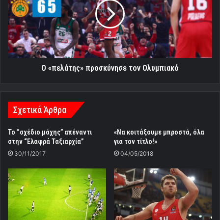
τον
Ολυμπιακό
Ο «πελάτης» προσκύνησε τον Ολυμπιακό
Σχετικά Άρθρα
Το “σχέδιο μάχης” απέναντι
«Να κοιτάξουμε μπροστά, όλα
στην “Ελαφρά Ταξιαρχία”
για τον τίτλο!»
30/11/2017
04/05/2018